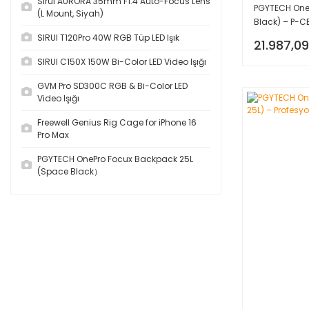
Sirui AURORA 35mm F1.4 Auto-Focus Lens
PGYTECH One
(L Mount, Siyah)
Black) – P-C
SIRUI T120Pro 40W RGB Tüp LED Işık
21.987,09
SIRUI C150X 150W Bi-Color LED Video Işığı
GVM Pro SD300C RGB & Bi-Color LED
Video Işığı
Freewell Genius Rig Cage for iPhone 16
Pro Max
PGYTECH OnePro Focux Backpack 25L
(Space Black）