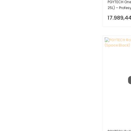
PGYTECH One
25L) – Profes
Çantası
17.989,44