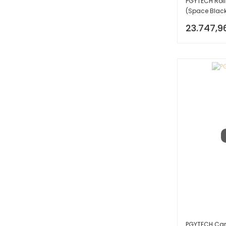
PGYTECH Rol
(Space Black)
23.747,9
PGYTECH Came