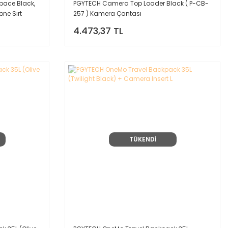
pace Black,
PGYTECH Camera Top Loader Black ( P-CB-
one Sırt
257 ) Kamera Çantası
4.473,37 TL
TÜKENDİ