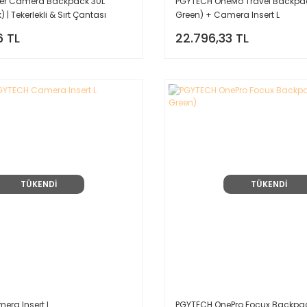
ler Camera Backpack 30L
PGYTECH OneMo Travel Backpack
 | Tekerlekli & Sırt Çantası
Green) + Camera Insert L
6 TL
22.796,33 TL
TÜKENDİ
TÜKENDİ
ra Insert L
PGYTECH OnePro Focux Backpac