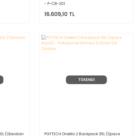
- P-CB-201
16.609,10 TL
TÜKENDİ
0L (Obsidian
PGYTECH OneMo 2 Backpack 35L (Space