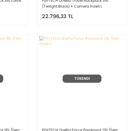
 35L (Olive
PGYTECH OneMo Travel Backpack 35L
(Twilight Black) + Camera Insert L
22.796,33 TL
TÜKENDİ
k 35L (Fern
PGYTECH OnePro Focux Backpack 25L (Fern