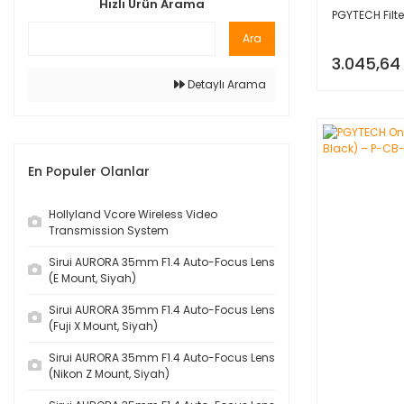
Hızlı Ürün Arama
PGYTECH Filte
Ara
3.045,64
Detaylı Arama
En Populer Olanlar
Hollyland Vcore Wireless Video
Transmission System
Sirui AURORA 35mm F1.4 Auto-Focus Lens
(E Mount, Siyah)
Sirui AURORA 35mm F1.4 Auto-Focus Lens
(Fuji X Mount, Siyah)
Sirui AURORA 35mm F1.4 Auto-Focus Lens
(Nikon Z Mount, Siyah)