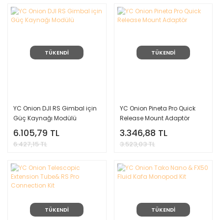
TÜKENDİ
TÜKENDİ
YC Onion DJI RS Gimbal için
YC Onion Pineta Pro Quick
Güç Kaynağı Modülü
Release Mount Adaptör
6.105,79 TL
3.346,88 TL
6.427,15 TL
3.523,03 TL
TÜKENDİ
TÜKENDİ