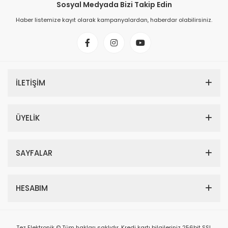
Sosyal Medyada Bizi Takip Edin
Haber listemize kayıt olarak kampanyalardan, haberdar olabilirsiniz.
İLETİŞİM
ÜYELİK
SAYFALAR
HESABIM
Tez Elektronik © Tüm hakları saklıdır. Kredi kartı bilgileriniz 256bit SSL