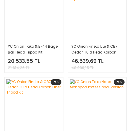
YC Onion Tako & BF44 Bagel
YC Onion Pineta Lite & CB7
Ball Head Tripod Kit
Cedar Fluid Head Karbon
Fiber Tripod Kit
20.533,55 TL
46.539,69 TL
21.614,26 TL
48.989,15 TL
%5
%5