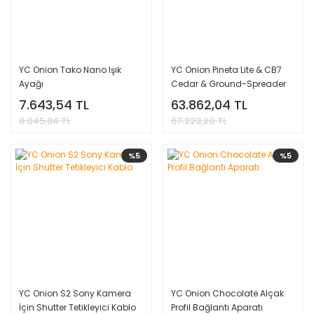
YC Onion Tako Nano Işık
YC Onion Pineta Lite & CB7
Ayağı
Cedar & Ground-Spreader
Karbon Fiber Tripod Kit
7.643,54 TL
63.862,04 TL
8.045,84 TL
67.223,20 TL
%5
%5
YC Onion S2 Sony Kamera
YC Onion Chocolate Alçak
İçin Shutter Tetikleyici Kablo
Profil Bağlantı Aparatı