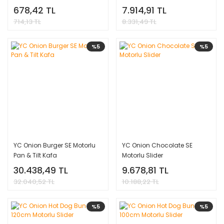
678,42 TL
7.914,91 TL
714,13 TL
8.331,49 TL
%5
%5
YC Onion Burger SE Motorlu
YC Onion Chocolate SE
Pan & Tilt Kafa
Motorlu Slider
30.438,49 TL
9.678,81 TL
32.040,52 TL
10.188,22 TL
%5
%5