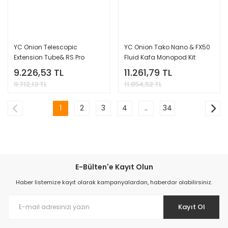
YC Onion Telescopic
YC Onion Tako Nano & FX50
Extension Tube& RS Pro
Fluid Kafa Monopod Kit
Connection Kit
9.226,53 TL
11.261,79 TL
9.712,13 TL
11.854,52 TL
1
2
3
4
..
34
E-Bülten'e Kayıt Olun
Haber listemize kayıt olarak kampanyalardan, haberdar olabilirsiniz.
Kayıt Ol