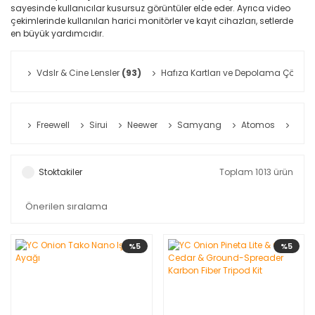
sayesinde kullanıcılar kusursuz görüntüler elde eder. Ayrıca video
çekimlerinde kullanılan harici monitörler ve kayıt cihazları, setlerde
en büyük yardımcıdır.
Vdslr & Cine Lensler
(93)
Hafıza Kartları ve Depolama Çözüml
Freewell
Sirui
Neewer
Samyang
Atomos
Xeen
Stoktakiler
Toplam 1013 ürün
%5
%5