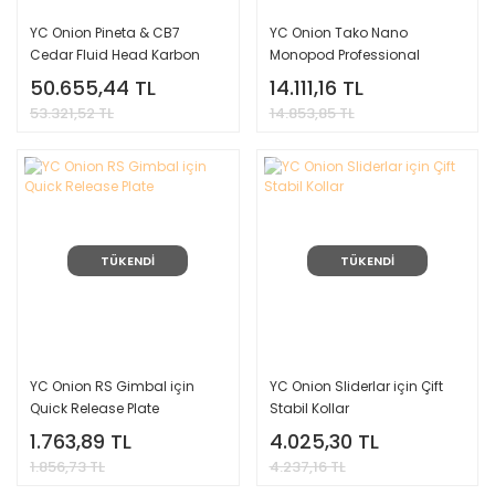
YC Onion Pineta & CB7
YC Onion Tako Nano
Cedar Fluid Head Karbon
Monopod Professional
Fiber Tripod Kit
Version
50.655,44 TL
14.111,16 TL
53.321,52 TL
14.853,85 TL
TÜKENDİ
TÜKENDİ
YC Onion RS Gimbal için
YC Onion Sliderlar için Çift
Quick Release Plate
Stabil Kollar
1.763,89 TL
4.025,30 TL
1.856,73 TL
4.237,16 TL