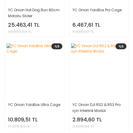
YC Onion Hot Dog Bun 80cm
YC Onion YoloBox Pro Cage
Motorlu Slider
25.463,41 TL
6.467,61 TL
26.803,59 TL
6.808,02 TL
%5
%5
YC Onion YoloBox Ultra Cage
YC Onion DJI RS2 & RS3 Pro
için Interlink Modül
10.809,51 TL
2.894,60 TL
11.378,43 TL
3.046,94 TL