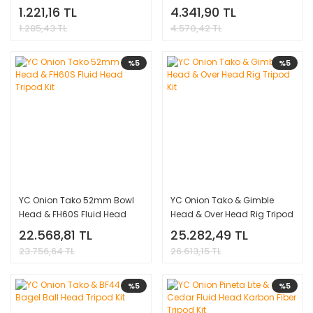
1.221,16 TL
4.341,90 TL
1.285,43 TL
4.570,42 TL
%5
%5
YC Onion Tako 52mm Bowl
YC Onion Tako & Gimble
Head & FH60S Fluid Head
Head & Over Head Rig Tripod
Tripod Kit
Kit
22.568,81 TL
25.282,49 TL
23.756,64 TL
26.613,15 TL
%5
%5