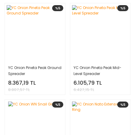
%5
%5
YC Onion Pineta Peak Ground
YC Onion Pineta Peak Mid-
Spreader
Level Spreader
8.367,19 TL
6.105,79 TL
8.807,57 TL
6.427,15 TL
%5
%5