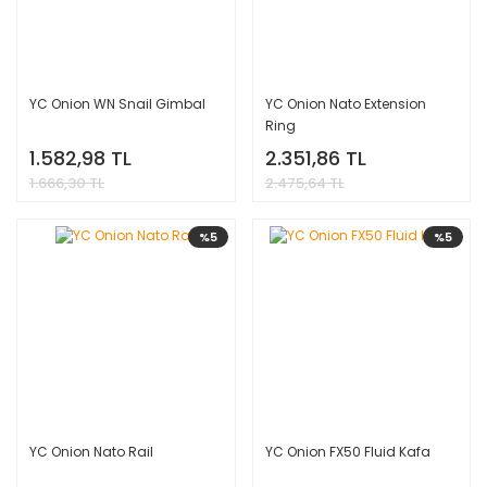
YC Onion WN Snail Gimbal
YC Onion Nato Extension
Ring
1.582,98 TL
2.351,86 TL
1.666,30 TL
2.475,64 TL
%5
%5
YC Onion Nato Rail
YC Onion FX50 Fluid Kafa