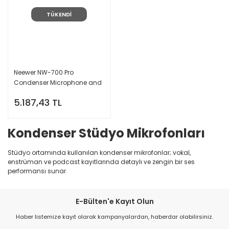
TÜKENDİ
Neewer NW-700 Pro
Condenser Microphone and
Monitor Headphones 7-in-1
5.187,43 TL
Kit
Kondenser Stüdyo Mikrofonları
Stüdyo ortamında kullanılan kondenser mikrofonlar; vokal,
enstrüman ve podcast kayıtlarında detaylı ve zengin bir ses
performansı sunar.
E-Bülten'e Kayıt Olun
Haber listemize kayıt olarak kampanyalardan, haberdar olabilirsiniz.