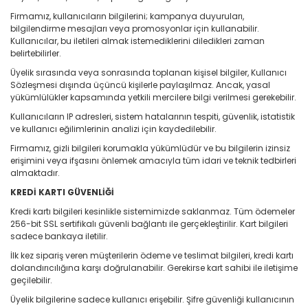
Firmamız, kullanıcıların bilgilerini; kampanya duyuruları,
bilgilendirme mesajları veya promosyonlar için kullanabilir.
Kullanıcılar, bu iletileri almak istemediklerini diledikleri zaman
belirtebilirler.
Üyelik sırasında veya sonrasında toplanan kişisel bilgiler, Kullanıcı
Sözleşmesi dışında üçüncü kişilerle paylaşılmaz. Ancak, yasal
yükümlülükler kapsamında yetkili mercilere bilgi verilmesi gerekebilir.
Kullanıcıların IP adresleri, sistem hatalarının tespiti, güvenlik, istatistik
ve kullanıcı eğilimlerinin analizi için kaydedilebilir.
Firmamız, gizli bilgileri korumakla yükümlüdür ve bu bilgilerin izinsiz
erişimini veya ifşasını önlemek amacıyla tüm idari ve teknik tedbirleri
almaktadır.
KREDİ KARTI GÜVENLİĞİ
Kredi kartı bilgileri kesinlikle sistemimizde saklanmaz. Tüm ödemeler
256-bit SSL sertifikalı güvenli bağlantı ile gerçekleştirilir. Kart bilgileri
sadece bankaya iletilir.
İlk kez sipariş veren müşterilerin ödeme ve teslimat bilgileri, kredi kartı
dolandırıcılığına karşı doğrulanabilir. Gerekirse kart sahibi ile iletişime
geçilebilir.
Üyelik bilgilerine sadece kullanıcı erişebilir. Şifre güvenliği kullanıcının