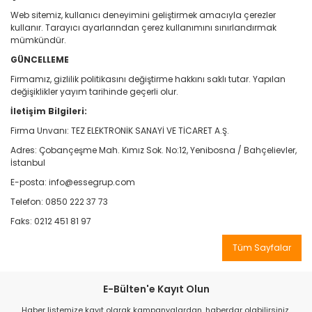
Web sitemiz, kullanıcı deneyimini geliştirmek amacıyla çerezler
kullanır. Tarayıcı ayarlarından çerez kullanımını sınırlandırmak
mümkündür.
GÜNCELLEME
Firmamız, gizlilik politikasını değiştirme hakkını saklı tutar. Yapılan
değişiklikler yayım tarihinde geçerli olur.
İletişim Bilgileri:
Firma Unvanı: TEZ ELEKTRONİK SANAYİ VE TİCARET A.Ş.
Adres: Çobançeşme Mah. Kımız Sok. No:12, Yenibosna / Bahçelievler,
İstanbul
E-posta: info@essegrup.com
Telefon: 0850 222 37 73
Faks: 0212 451 81 97
Tüm Sayfalar
E-Bülten'e Kayıt Olun
Haber listemize kayıt olarak kampanyalardan, haberdar olabilirsiniz.