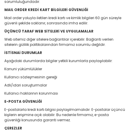
sorumluluğundadır.
MAIL ORDER KREDİ KART BİLGİLERİ GÜVENLİĞİ
Mail order yoluyla iletilen kredi kartı ve kimlik bilgileri 60 gün süreyle
güvenli şekilde saklanır, sonrasında imha edilir.
ÜÇÜNCÜ TARAF WEB SİTELERİ VE UYGULAMALAR
Web sitemiz diğer sitelere bağlantılar içerebilir. Bağlantı verilen
sitelerin gizlilik politikalarından firmamız sorumlu değildir.
İSTİSNAİ DURUMLAR
Aşağıdaki durumlarda bilgiler yetkili kurumlarla paylaşılabilir:
Kanuni yükümlülükler
Kullanıcı sözleşmesinin gereği
Adli/idari soruşturmalar
Kullanıcı haklarının korunması
E-POSTA GÜVENLİĞİ
E-postalarla kredi kartı bilgisi paylaşılmamalıdır. E-postalar üçüncü
kişilerin erişimine açık olabilir. Bu nedenle firmamız, e-posta
güvenliği konusunda garanti vermez.
ÇEREZLER