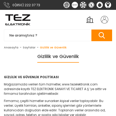
0(850) 222 37 73
Anasayfa
Sayfalar
Gizlilik ve Güvenlik
Gizlilik ve Güvenlik
GİZLİLİK VE GÜVENLİK POLİTİKASI
Mağazamızda verilen tüm hizmetler, www.tezelektronik.com
adresinde kayıtlı TEZ ELEKTRONİK SANAYİ VE TİCARET A.Ş.’ye aittir ve
firmamız tarafından işletilmektedir.
Firmamız, çeşitli hizmetler sunarken kişisel veriler toplayabilir. Bu
veriler; üyelik formları, anketler, sipariş işlemleri gibi yöntemlerle
kullanıcıdan doğrudan elde edilir. Toplanan veriler arasında ad,
soyad, adres, telefon, e-posta gibi bilgiler yer alabilir.