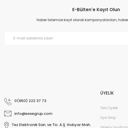
E-Bülten'e Kayıt Olun
Haber listemize kayıt olarak kampanyalardan, haberda
ÜYELİK
0(850) 222 37 73
Yeni Üyelik
info@essegrup.com
Üye Girişi
Tez Elektronik San. ve Tic. A.Ş. Hobyar Mah.
Şifremi Unuttum