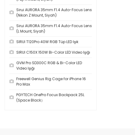
Sirui AURORA 35mm F1.4 Auto-Focus Lens
(Nikon Z Mount, Siyah)
Sirui AURORA 35mm F1.4 Auto-Focus Lens
(L Mount, Siyah)
SIRUI T120Pro 40W RGB Tüp LED Işık
SIRUI C150X 150W Bi-Color LED Video Işığı
GVM Pro SD300C RGB & Bi-Color LED
Video Işığı
Freewell Genius Rig Cage for iPhone 16
Pro Max
PGYTECH OnePro Focux Backpack 25L
(Space Black）