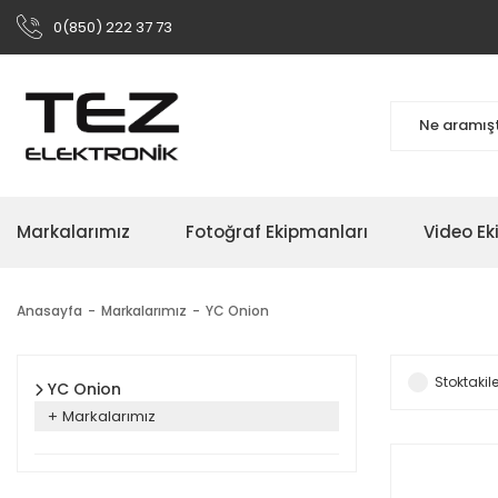
0(850) 222 37 73
Markalarımız
Fotoğraf Ekipmanları
Video Ek
Anasayfa
Markalarımız
YC Onion
Stoktakile
YC Onion
Markalarımız