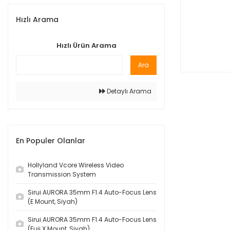
Hızlı Arama
Hızlı Ürün Arama
Ara
Detaylı Arama
En Populer Olanlar
Hollyland Vcore Wireless Video
Transmission System
Sirui AURORA 35mm F1.4 Auto-Focus Lens
(E Mount, Siyah)
Sirui AURORA 35mm F1.4 Auto-Focus Lens
(Fuji X Mount, Siyah)