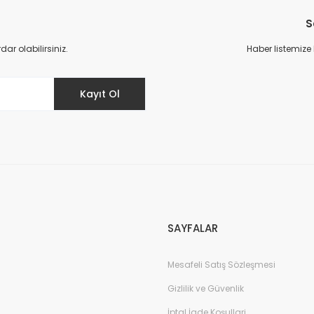
S
r olabilirsiniz.
Haber listemize
Kayıt Ol
SAYFALAR
Mesafeli Satış Sözleşmesi
Gizlilik ve Güvenlik
İptal İade Koşullari