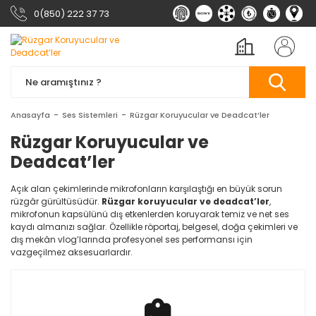
0(850) 222 37 73
Anasayfa
Ses Sistemleri
Rüzgar Koruyucular ve Deadcat’ler
Rüzgar Koruyucular ve
Deadcat’ler
Açık alan çekimlerinde mikrofonların karşılaştığı en büyük sorun
rüzgâr gürültüsüdür.
Rüzgar koruyucular ve deadcat’ler
,
mikrofonun kapsülünü dış etkenlerden koruyarak temiz ve net ses
kaydı almanızı sağlar. Özellikle röportaj, belgesel, doğa çekimleri ve
dış mekân vlog’larında profesyonel ses performansı için
vazgeçilmez aksesuarlardır.