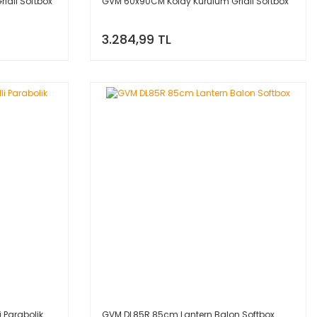
idli Softbox
GVM 60x90CM Kolay Kurulum Gridli Softbox
3.284,99 TL
 Parabolik
GVM DL85R 85cm Lantern Balon Softbox