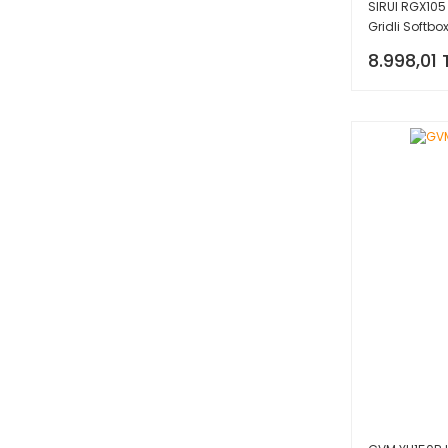
SIRUI RGX105
Gridli Softb
8.998,01 