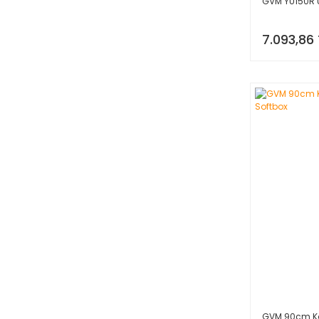
GVM YU150R 
7.093,86 
GVM 90cm Kol