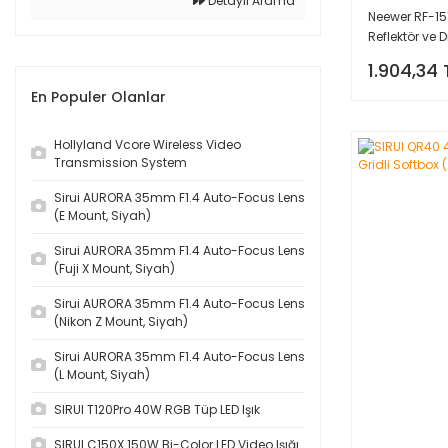
Detaylı Arama
Neewer RF-151
Reflektör ve D
1.904,34 
En Populer Olanlar
Hollyland Vcore Wireless Video
Transmission System
Sirui AURORA 35mm F1.4 Auto-Focus Lens
(E Mount, Siyah)
Sirui AURORA 35mm F1.4 Auto-Focus Lens
(Fuji X Mount, Siyah)
Sirui AURORA 35mm F1.4 Auto-Focus Lens
(Nikon Z Mount, Siyah)
Sirui AURORA 35mm F1.4 Auto-Focus Lens
(L Mount, Siyah)
SIRUI T120Pro 40W RGB Tüp LED Işık
SIRUI C150X 150W Bi-Color LED Video Işığı