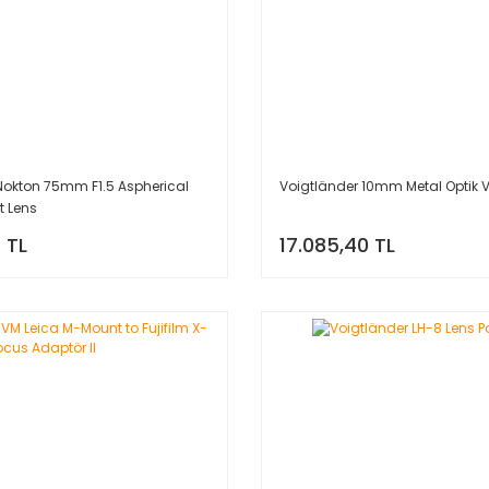
Nokton 75mm F1.5 Aspherical
Voigtländer 10mm Metal Optik V
t Lens
 TL
17.085,40 TL