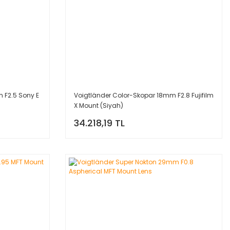
 F2.5 Sony E
Voigtländer Color-Skopar 18mm F2.8 Fujifilm
X Mount (Siyah)
34.218,19 TL