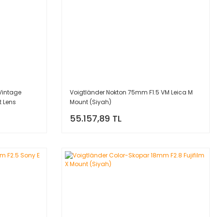
Vintage
Voigtländer Nokton 75mm F1.5 VM Leica M
t Lens
Mount (Siyah)
55.157,89 TL