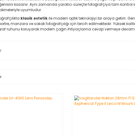
eğenisini kazanır. Aynı zamanda yaratıcı süreçte fotoğrafçıya tam kontrol 
akineleriyle uyumludur.
oğrafçılıkta
klasik estetik
ile modern optik teknolojiyi bir araya getirir. Ge
kle portre, manzara ve sokak fotoğrafçılığı için tercih edilmektedir. Yüksek ka
ğraf ruhunu koruyarak modern çağın ihtiyaçlarına cevap vermeye devam 
r
r