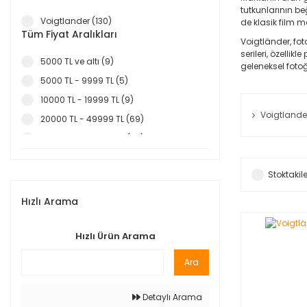
tutkunlarının b
Voigtlander (130)
de klasik film m
Tüm Fiyat Aralıkları
Voigtländer, fot
serileri, özelli
5000 TL ve altı (9)
geleneksel foto
5000 TL - 9999 TL (5)
10000 TL - 19999 TL (9)
Voigtlande
20000 TL - 49999 TL (69)
50000 TL - 99999 TL (38)
Stoktakile
Hızlı Arama
Hızlı Ürün Arama
Ara
Detaylı Arama