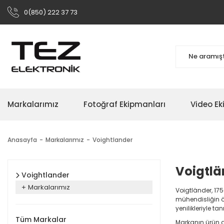
0(850) 222 37 73
Markalarımız
Fotoğraf Ekipmanları
Video Ek
Anasayfa
Markalarımız
Voightlander
Voigtlä
Voightlander
Markalarımız
Voigtländer, 175
mühendisliğin ö
yenilikleriyle t
Tüm Markalar
Markanın ürün g