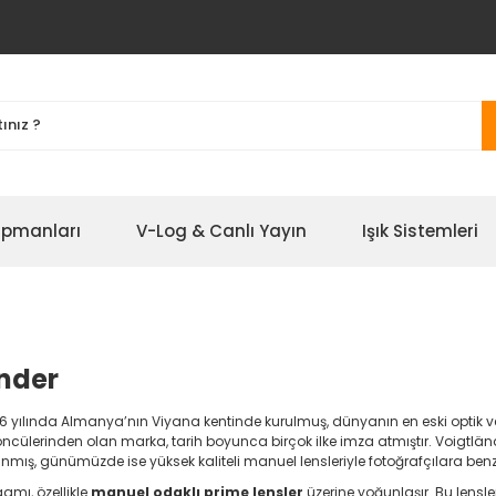
ipmanları
V-Log & Canlı Yayın
Işık Sistemleri
nder
6 yılında Almanya’nın Viyana kentinde kurulmuş, dünyanın en eski optik ve f
ncülerinden olan marka, tarih boyunca birçok ilke imza atmıştır. Voigtländ
anınmış, günümüzde ise yüksek kaliteli manuel lensleriyle fotoğrafçılara be
amı, özellikle
manuel odaklı prime lensler
üzerine yoğunlaşır. Bu lensler