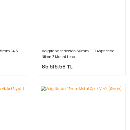
 15mm F4.5
Voigtländer Nokton 50mm F1.0 Aspherical
s
Nikon Z Mount Lens
85.616,58 TL