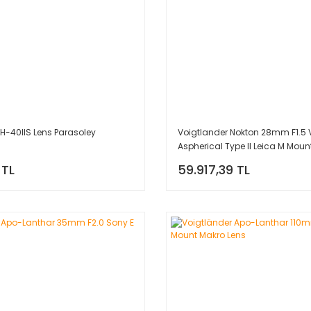
LH-40IIS Lens Parasoley
Voigtlander Nokton 28mm F1.5 
Aspherical Type II Leica M Moun
(Siyah)
 TL
59.917,39 TL