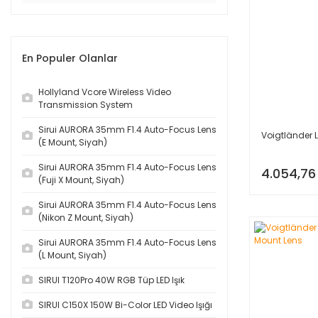
En Populer Olanlar
Hollyland Vcore Wireless Video
Transmission System
Sirui AURORA 35mm F1.4 Auto-Focus Lens
Voigtländer 
(E Mount, Siyah)
Sirui AURORA 35mm F1.4 Auto-Focus Lens
4.054,76
(Fuji X Mount, Siyah)
Sirui AURORA 35mm F1.4 Auto-Focus Lens
(Nikon Z Mount, Siyah)
Sirui AURORA 35mm F1.4 Auto-Focus Lens
(L Mount, Siyah)
SIRUI T120Pro 40W RGB Tüp LED Işık
SIRUI C150X 150W Bi-Color LED Video Işığı