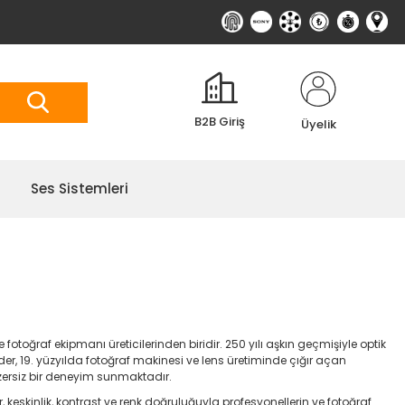
B2B Giriş
Üyelik
Ses Sistemleri
otoğraf ekipmanı üreticilerinden biridir. 250 yılı aşkın geçmişiyle optik
er, 19. yüzyılda fotoğraf makinesi ve lens üretiminde çığır açan
nzersiz bir deneyim sunmaktadır.
, keskinlik, kontrast ve renk doğruluğuyla profesyonellerin ve fotoğraf