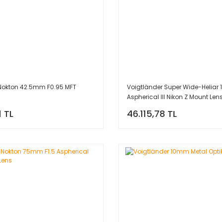
 Nokton 42.5mm F0.95 MFT
Voigtländer Super Wide-Heliar
Aspherical III Nikon Z Mount Len
1 TL
46.115,78 TL