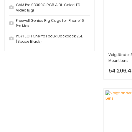
GVM Pro SD300C RGB & Bi-Color LED
Video Işığı
Freewell Genius Rig Cage for iPhone 16
Pro Max
PGYTECH OnePro Focux Backpack 25L
(Space Black）
Voigtländer
Mount Lens
54.206,4