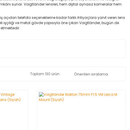
imkânı sunar. Voigtländer lensleri, hem dijital aynasız kameralar hem
niş açıdan telefoto seçeneklerine kadar farklı ihtiyaçlara yanıt veren lens
liteli işçiliği ve metal gövde yapısıyla öne çıkan Voigtländer, bugün de
etmektedir.
Toplam 130 ürün