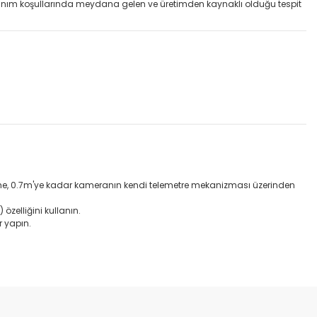
llanım koşullarında meydana gelen ve üretimden kaynaklı olduğu tespit
Netleme, 0.7m'ye kadar kameranın kendi telemetre mekanizması üzerinden
zelliğini kullanın.
r yapın.
etebilirsiniz.