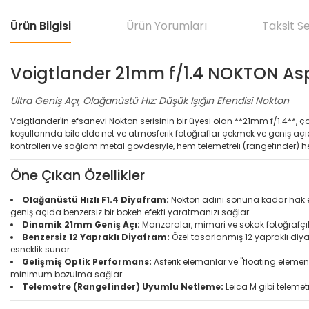
Ürün Bilgisi
Ürün Yorumları
Taksit S
Voigtlander 21mm f/1.4 NOKTON As
Ultra Geniş Açı, Olağanüstü Hız: Düşük Işığın Efendisi Nokton
Voigtlander'in efsanevi Nokton serisinin bir üyesi olan **21mm f/1.4**, çok 
koşullarında bile elde net ve atmosferik fotoğraflar çekmek ve geniş aç
kontrolleri ve sağlam metal gövdesiyle, hem telemetreli (rangefinder) he
Öne Çıkan Özellikler
Olağanüstü Hızlı F1.4 Diyafram:
Nokton adını sonuna kadar hak ede
geniş açıda benzersiz bir bokeh efekti yaratmanızı sağlar.
Dinamik 21mm Geniş Açı:
Manzaralar, mimari ve sokak fotoğrafçılığ
Benzersiz 12 Yapraklı Diyafram:
Özel tasarlanmış 12 yapraklı diyafr
esneklik sunar.
Gelişmiş Optik Performans:
Asferik elemanlar ve "floating eleme
minimum bozulma sağlar.
Telemetre (Rangefinder) Uyumlu Netleme:
Leica M gibi teleme