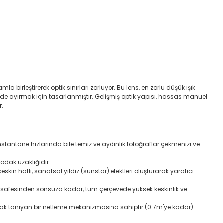
a birleştirerek optik sınırları zorluyor. Bu lens, en zorlu düşük ışık
lde ayırmak için tasarlanmıştır. Gelişmiş optik yapısı, hassas manuel
r.
tantane hızlarında bile temiz ve aydınlık fotoğraflar çekmenizi ve
 odak uzaklığıdır.
eskin hatlı, sanatsal yıldız (sunstar) efektleri oluşturarak yaratıcı
esafesinden sonsuza kadar, tüm çerçevede yüksek keskinlik ve
nak tanıyan bir netleme mekanizmasına sahiptir (0.7m'ye kadar).