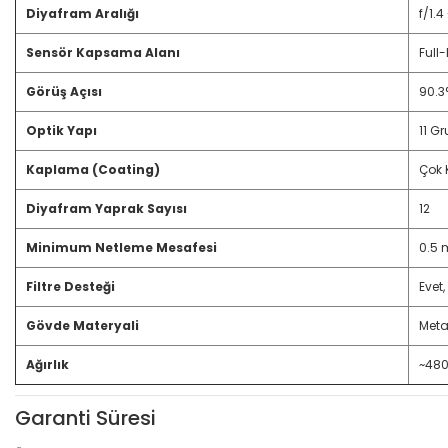
Diyafram Aralığı
f/1.4
Sensör Kapsama Alanı
Full
Görüş Açısı
90.3
Optik Yapı
11 G
Kaplama (Coating)
Çok 
Diyafram Yaprak Sayısı
12
Minimum Netleme Mesafesi
0.5 
Filtre Desteği
Evet,
Gövde Materyali
Meta
Ağırlık
~480
Garanti Süresi