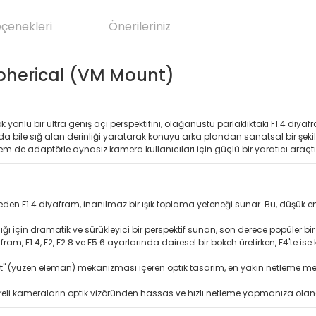
eçenekleri
Önerileriniz
pherical (VM Mount)
yönlü bir ultra geniş açı perspektifini, olağanüstü parlaklıktaki F1.4 diyaframl
ıda bile sığ alan derinliği yaratarak konuyu arka plandan sanatsal bir şeki
m de adaptörle aynasız kamera kullanıcıları için güçlü bir yaratıcı araçtı
n F1.4 diyafram, inanılmaz bir ışık toplama yeteneği sunar. Bu, düşük ens
ı için dramatik ve sürükleyici bir perspektif sunan, son derece popüler bir
am, F1.4, F2, F2.8 ve F5.6 ayarlarında dairesel bir bokeh üretirken, F4'te ise k
nt" (yüzen eleman) mekanizması içeren optik tasarım, en yakın netleme m
treli kameraların optik vizöründen hassas ve hızlı netleme yapmanıza ola