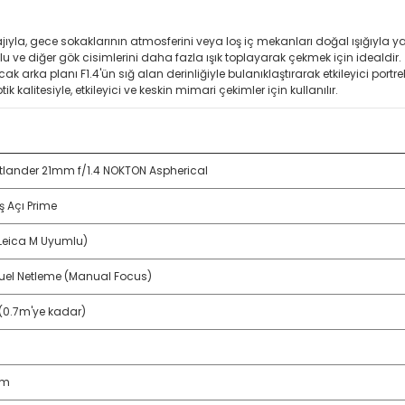
tajıyla, gece sokaklarının atmosferini veya loş iç mekanları doğal ışığıyl
ve diğer gök cisimlerini daha fazla ışık toplayarak çekmek için idealdir.
ak arka planı F1.4'ün sığ alan derinliğiyle bulanıklaştırarak etkileyici portrel
 kalitesiyle, etkileyici ve keskin mimari çekimler için kullanılır.
tlander 21mm f/1.4 NOKTON Aspherical
ş Açı Prime
Leica M Uyumlu)
el Netleme (Manual Focus)
 (0.7m'ye kadar)
mm