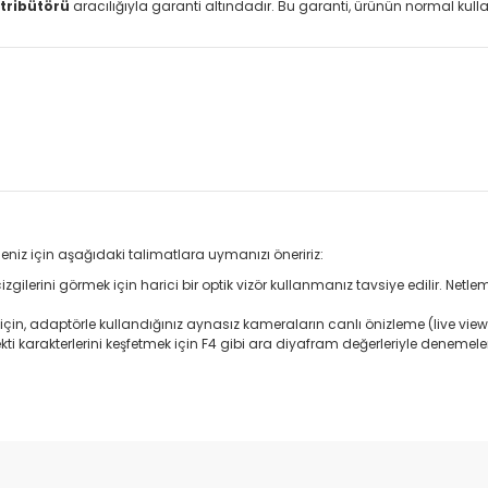
tribütörü
aracılığıyla garanti altındadır. Bu garanti, ürünün normal ku
eniz için aşağıdaki talimatlara uymanızı öneririz:
 çizgilerini görmek için harici bir optik vizör kullanmanız tavsiye edilir. 
 adaptörle kullandığınız aynasız kameraların canlı önizleme (live view) ö
kti karakterlerini keşfetmek için F4 gibi ara diyafram değerleriyle denemele
da yetersiz gördüğünüz noktaları öneri formunu kullanarak tarafımıza il
Bu ürüne ilk yorumu siz yapın!