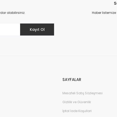
S
Yorum Yaz
r olabilirsiniz.
Haber listemize
Kayıt Ol
Gönder
SAYFALAR
Mesafeli Satış Sözleşmesi
Gizlilik ve Güvenlik
İptal İade Koşullari