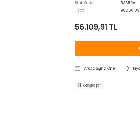
Stok Kodu
BA359A
Fiyat
982,50 US
56.109,91 TL
Arkadaşına Öner
Fiy
Karşılaştır