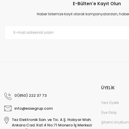
E-Bülten'e Kayıt Olun
Ürün resmi kalitesiz, bozuk veya görüntülenemiyor.
Ürün açıklamasında eksik bilgiler bulunuyor.
Haber listemize kayıt olarak kampanyalardan, haberda
Ürün bilgilerinde hatalar bulunuyor.
Ürün fiyatı diğer sitelerden daha pahalı.
Bu ürüne benzer farklı alternatifler olmalı.
ÜYELİK
0(850) 222 37 73
Yeni Üyelik
info@essegrup.com
Üye Girişi
Tez Elektronik San. ve Tic. A.Ş. Hobyar Mah.
Şifremi Unuttum
Ankara Cad. Kat:4 No:71 Monero İş Merkezi