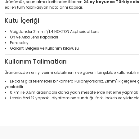
Ürünümüz, satın alma tarihinden itibaren
24 ay boyunca Türkiye dis
edilen tüm fabrikasyon hatalarını kapsar.
Kutu İçeriği
Voigtlander 21mm f/1.4 NOKTON Aspherical Lens
Ön ve Arka Lens Kapakları
Parasoley
Garanti Belgesi ve Kullanım Kılavuzu
Kullanım Talimatları
Ürününüzden en iyi verimi alabilmeniz ve güvenli bir şekilde kullanabilm
Leica M gibi telemetreli bir kamera kullanıyorsanız, 21mm'lik çerçeve
yapılabilir.
0.7m ile 0.5m arasındaki daha yakın mesafelerde netleme yapmak için,
Lensin özel 12 yapraklı diyaframının sunduğu farklı bokeh ve yıldız efe
Bu ürünün fiyat bilgisi, resim, ürün açıklamalarında ve diğer konular
Görüş ve önerileriniz için teşekkür ederiz.