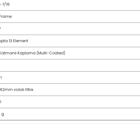
 - f/16
-Frame
°
rupta 13 Element
Katmanlı Kaplama (Multi-Coated)
m
 62mm vidalı filtre
l
 g