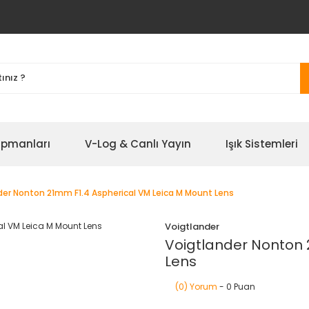
ipmanları
V-Log & Canlı Yayın
Işık Sistemleri
der Nonton 21mm F1.4 Aspherical VM Leica M Mount Lens
Voigtlander
Voigtlander Nonton 
Lens
(0) Yorum
- 0 Puan