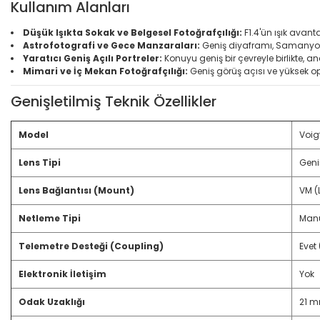
Kullanım Alanları
Düşük Işıkta Sokak ve Belgesel Fotoğrafçılığı:
F1.4'ün ışık avan
Astrofotografi ve Gece Manzaraları:
Geniş diyaframı, Samanyolu 
Yaratıcı Geniş Açılı Portreler:
Konuyu geniş bir çevreyle birlikte, anc
Mimari ve İç Mekan Fotoğrafçılığı:
Geniş görüş açısı ve yüksek optik
Genişletilmiş Teknik Özellikler
Model
Voig
Lens Tipi
Geni
Lens Bağlantısı (Mount)
VM (
Netleme Tipi
Manu
Telemetre Desteği (Coupling)
Evet
Elektronik İletişim
Yok
Odak Uzaklığı
21 