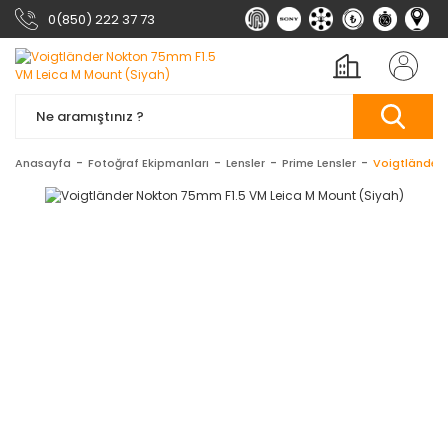
0(850) 222 37 73
Anasayfa
Fotoğraf Ekipmanları
Lensler
Prime Lensler
Voigtländer 