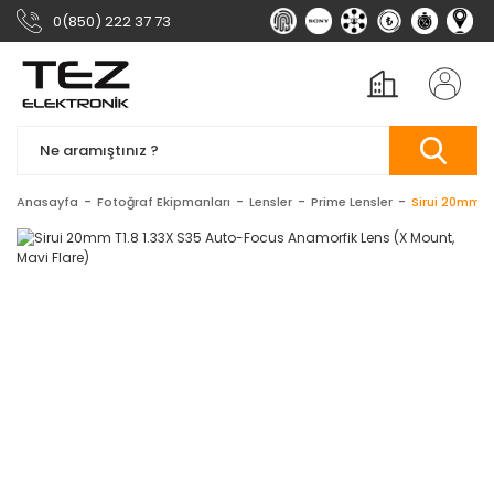
0(850) 222 37 73
Anasayfa
Fotoğraf Ekipmanları
Lensler
Prime Lensler
Sirui 20mm T