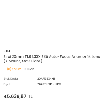
Sirui
Sirui 20mm T1.8 1.33X S35 Auto-Focus Anamorfik Lens
(X Mount, Mavi Flare)
(0) Yorum
- 0 Puan
Stok Kodu
20AF133X-XB
Fiyat
799,17 USD + KDV
45.639,87 TL