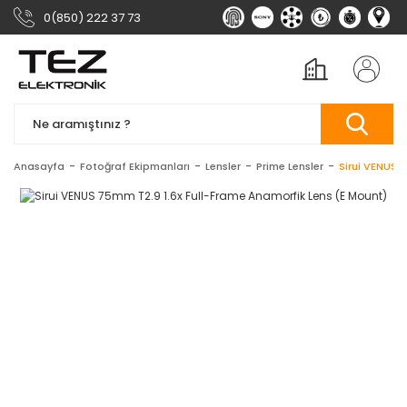
0(850) 222 37 73
Anasayfa
Fotoğraf Ekipmanları
Lensler
Prime Lensler
Sirui VENUS 