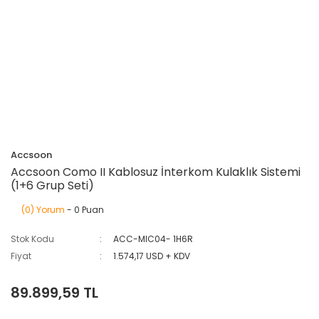
Accsoon
Accsoon Como II Kablosuz İnterkom Kulaklık Sistemi
(1+6 Grup Seti)
(0) Yorum
- 0 Puan
Stok Kodu
ACC-MIC04- 1H6R
Fiyat
1.574,17 USD + KDV
89.899,59 TL