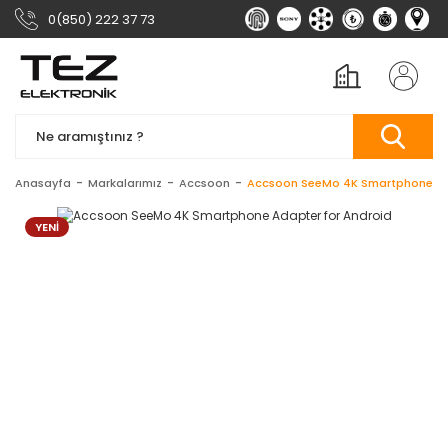
0(850) 222 37 73
Anasayfa
Markalarımız
Accsoon
Accsoon SeeMo 4K Smartphone Ad
YENİ