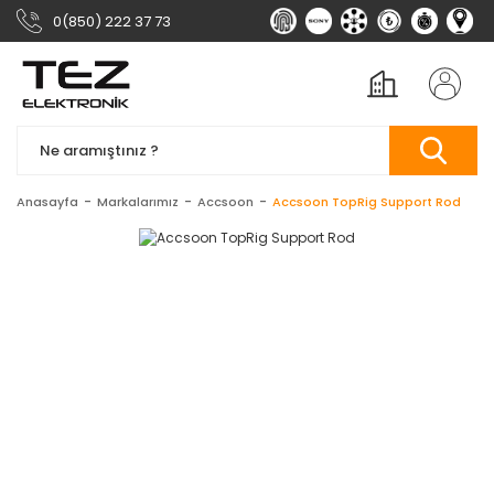
0(850) 222 37 73
Anasayfa
Markalarımız
Accsoon
Accsoon TopRig Support Rod