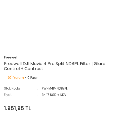
Freewell
Freewell DJI Mavic 4 Pro Split ND8PL Filter | Glare
Control + Contrast
(0) Yorum
- 0 Puan
Stok Kodu
FW-M4P-ND8/PL
Fiyat
34,17 USD + KDV
1.951,95 TL