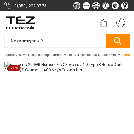
0(850) 222 37 73
Anasayfa
Fotoğraf Ekipmanları
Hafıza Kartları ve Depolama
Exasce
YENİ