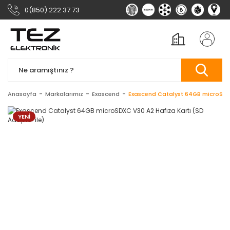
0(850) 222 37 73
Anasayfa
Markalarımız
Exascend
Exascend Catalyst 64GB microSDXC
YENİ