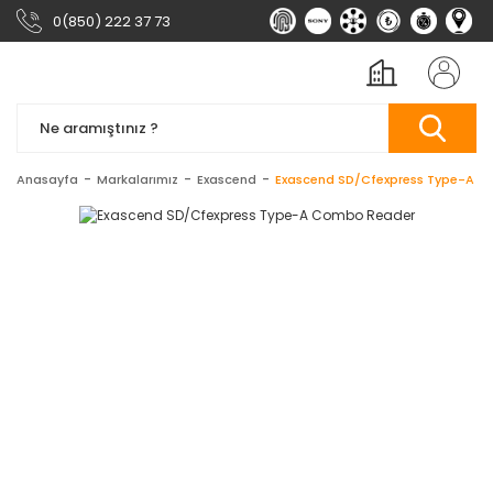
0(850) 222 37 73
Anasayfa
Markalarımız
Exascend
Exascend SD/Cfexpress Type-A 