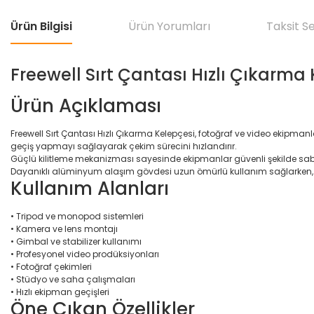
Ürün Bilgisi
Ürün Yorumları
Taksit S
Freewell Sırt Çantası Hızlı Çıkarm
Ürün Açıklaması
Freewell Sırt Çantası Hızlı Çıkarma Kelepçesi, fotoğraf ve video ekipmanl
geçiş yapmayı sağlayarak çekim sürecini hızlandırır.
Güçlü kilitleme mekanizması sayesinde ekipmanlar güvenli şekilde sabit
Dayanıklı alüminyum alaşım gövdesi uzun ömürlü kullanım sağlarken, p
Kullanım Alanları
• Tripod ve monopod sistemleri
• Kamera ve lens montajı
• Gimbal ve stabilizer kullanımı
• Profesyonel video prodüksiyonları
• Fotoğraf çekimleri
• Stüdyo ve saha çalışmaları
• Hızlı ekipman geçişleri
Öne Çıkan Özellikler