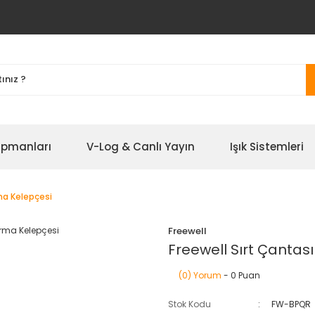
ipmanları
V-Log & Canlı Yayın
Işık Sistemleri
rma Kelepçesi
Freewell
Freewell Sırt Çantası
(0) Yorum
- 0 Puan
Stok Kodu
FW-BPQR