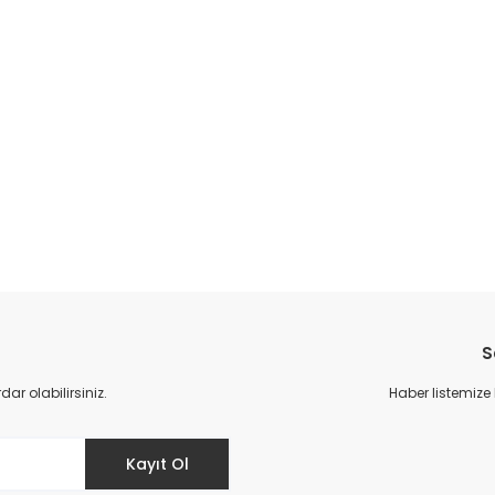
da yetersiz gördüğünüz noktaları öneri formunu kullanarak tarafımıza il
Bu ürüne ilk yorumu siz yapın!
S
Yorum Yaz
r olabilirsiniz.
Haber listemize
Kayıt Ol