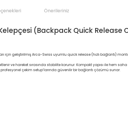
eçenekleri
Önerileriniz
a Kelepçesi (Backpack Quick Release
arı için geliştirilmiş Arca-Swiss uyumlu quick release (hızlı bağlantı) mon
lenir ve hareket sırasında stabilite korunur. Kompakt yapısı ile hem saha
rofesyonel çekim setup’larında güvenilir bir bağlantı çözümü sunar.