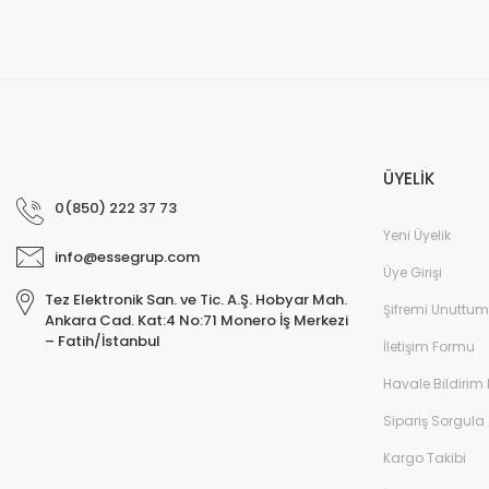
ÜYELİK
0(850) 222 37 73
Yeni Üyelik
info@essegrup.com
Üye Girişi
Tez Elektronik San. ve Tic. A.Ş. Hobyar Mah.
Şifremi Unuttum
Ankara Cad. Kat:4 No:71 Monero İş Merkezi
– Fatih/İstanbul
İletişim Formu
Havale Bildirim
Sipariş Sorgula
Kargo Takibi