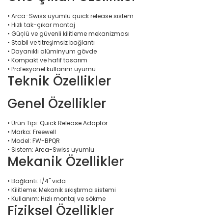
• Arca-Swiss uyumlu quick release sistem
• Hızlı tak-çıkar montaj
• Güçlü ve güvenli kilitleme mekanizması
• Stabil ve titreşimsiz bağlantı
• Dayanıklı alüminyum gövde
• Kompakt ve hafif tasarım
• Profesyonel kullanım uyumu
Teknik Özellikler
Genel Özellikler
• Ürün Tipi: Quick Release Adaptör
• Marka: Freewell
• Model: FW-BPQR
• Sistem: Arca-Swiss uyumlu
Mekanik Özellikler
• Bağlantı: 1/4" vida
• Kilitleme: Mekanik sıkıştırma sistemi
• Kullanım: Hızlı montaj ve sökme
Fiziksel Özellikler