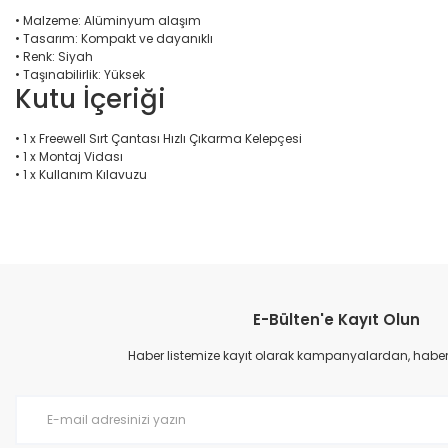
• Malzeme: Alüminyum alaşım
• Tasarım: Kompakt ve dayanıklı
• Renk: Siyah
• Taşınabilirlik: Yüksek
Kutu İçeriği
• 1 x Freewell Sırt Çantası Hızlı Çıkarma Kelepçesi
• 1 x Montaj Vidası
• 1 x Kullanım Kılavuzu
Bu ürünün fiyat bilgisi, resim, ürün açıklamalarında ve diğer konular
Görüş ve önerileriniz için teşekkür ederiz.
E-Bülten'e Kayıt Olun
Ürün resmi kalitesiz, bozuk veya görüntülenemiyor.
Ürün açıklamasında eksik bilgiler bulunuyor.
Haber listemize kayıt olarak kampanyalardan, haberda
Ürün bilgilerinde hatalar bulunuyor.
Ürün fiyatı diğer sitelerden daha pahalı.
Bu ürüne benzer farklı alternatifler olmalı.