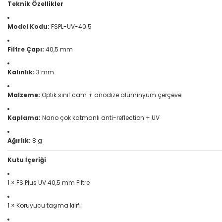
Teknik Özellikler
Model Kodu:
FSPL-UV-40.5
Filtre Çapı:
40,5 mm
Kalınlık:
3 mm
Malzeme:
Optik sınıf cam + anodize alüminyum çerçeve
Kaplama:
Nano çok katmanlı anti-reflection + UV
Ağırlık:
8 g
Kutu İçeriği
1 × FS Plus UV 40,5 mm Filtre
1 × Koruyucu taşıma kılıfı