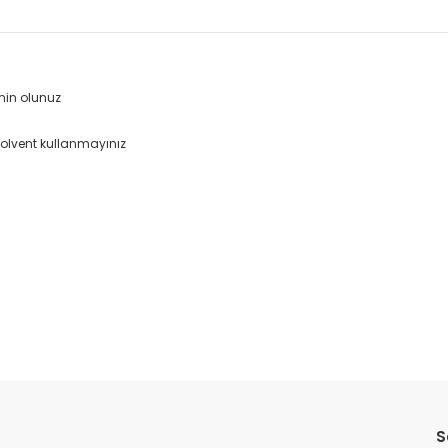
min olunuz
solvent kullanmayınız
da yetersiz gördüğünüz noktaları öneri formunu kullanarak tarafımıza il
Bu ürüne ilk yorumu siz yapın!
S