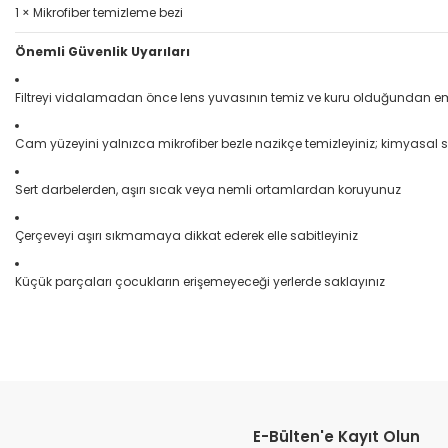
1 × Mikrofiber temizleme bezi
Önemli Güvenlik Uyarıları
Filtreyi vidalamadan önce lens yuvasının temiz ve kuru olduğundan e
Cam yüzeyini yalnızca mikrofiber bezle nazikçe temizleyiniz; kimyasal 
Sert darbelerden, aşırı sıcak veya nemli ortamlardan koruyunuz
Çerçeveyi aşırı sıkmamaya dikkat ederek elle sabitleyiniz
Küçük parçaları çocukların erişemeyeceği yerlerde saklayınız
Bu ürünün fiyat bilgisi, resim, ürün açıklamalarında ve diğer konular
Görüş ve önerileriniz için teşekkür ederiz.
E-Bülten'e Kayıt Olun
Ürün resmi kalitesiz, bozuk veya görüntülenemiyor.