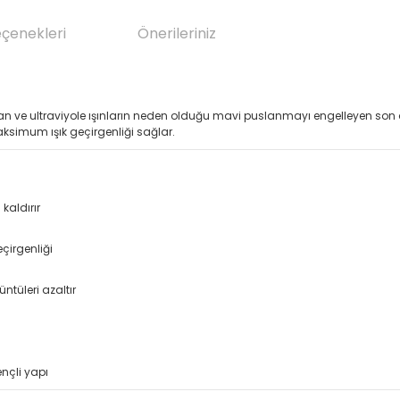
eçenekleri
Önerileriniz
oruyan ve ultraviyole ışınların neden olduğu mavi puslanmayı engelleyen son d
aksimum ışık geçirgenliği sağlar.
kaldırır
çirgenliği
tüleri azaltır
ençli yapı