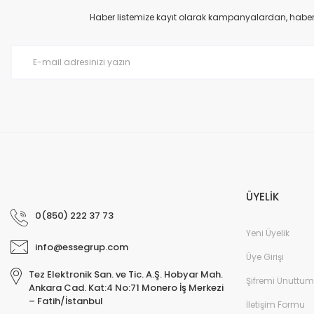
Ürün açıklamasında eksik bilgiler bulunuyor.
Haber listemize kayıt olarak kampanyalardan, haberda
Ürün bilgilerinde hatalar bulunuyor.
Ürün fiyatı diğer sitelerden daha pahalı.
Bu ürüne benzer farklı alternatifler olmalı.
ÜYELİK
0(850) 222 37 73
Yeni Üyelik
info@essegrup.com
Üye Girişi
Tez Elektronik San. ve Tic. A.Ş. Hobyar Mah.
Şifremi Unuttum
Ankara Cad. Kat:4 No:71 Monero İş Merkezi
– Fatih/İstanbul
İletişim Formu