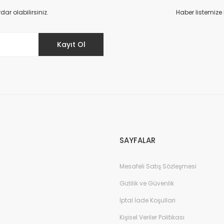
Yorum Yaz
r olabilirsiniz.
Haber listemize
Kayıt Ol
Gönder
SAYFALAR
Mesafeli Satış Sözleşmesi
Gizlilik ve Güvenlik
İptal İade Koşullari
Kişisel Veriler Politikası