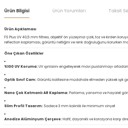
Ürün Bilgisi
Ürün Yorumları
Taksit S
Ürün Açıklaması
FS Plus UV 40,5 mm filtresi, objektif ön yüzeyinizi çizik, toz ve kirden k
reflection kaplaması, görüntü netliğini ve renk doğruluğunu korurken m
Öne Çıkan Özellikler
%100 UV Koruma:
UV ışınlarını engelleyerek mavi puslanmayı ortadan 
Optik Sınıf Cam:
Görüntü kalitesine müdahale etmeden yüksek ışık ge
Nano Çok Katmanlı AR Kaplama:
Parlama, yansıma ve hayalet görün
Slim Profil Tasarım:
Sadece 3 mm kalınlık ile minimum vinyet
Anodize Alüminyum Çerçeve:
Hafif, dayanıklı ve korozyona karşı dir