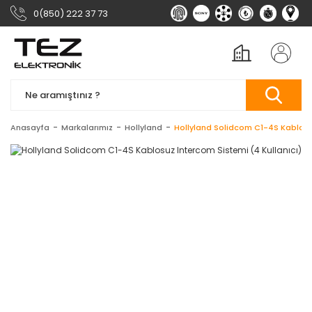
0(850) 222 37 73
Anasayfa
Markalarımız
Hollyland
Hollyland Solidcom C1-4S Kablosuz