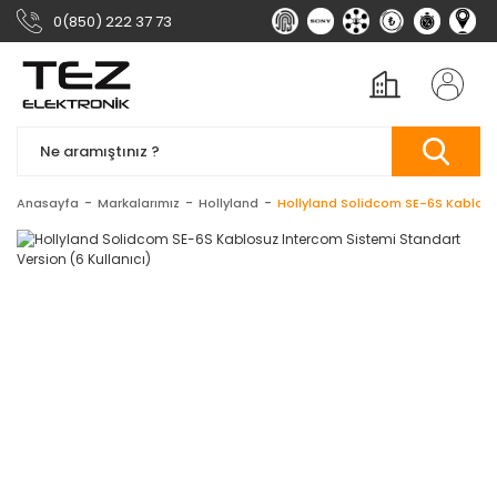
0(850) 222 37 73
Anasayfa
Markalarımız
Hollyland
Hollyland Solidcom SE-6S Kablosuz