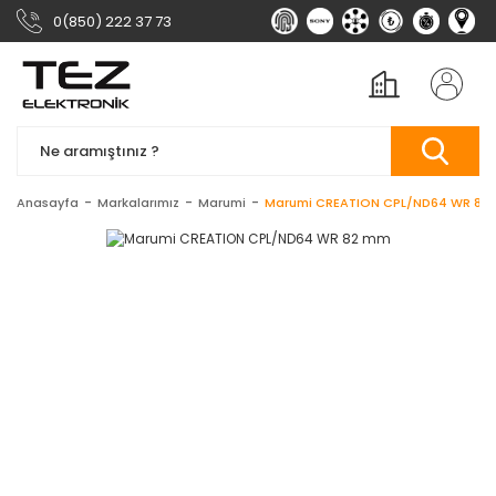
0(850) 222 37 73
Anasayfa
Markalarımız
Marumi
Marumi CREATION CPL/ND64 WR 82