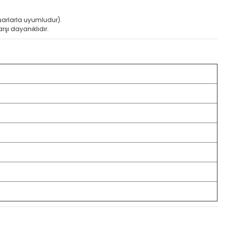
suarlarla uyumludur).
rşı dayanıklıdır.