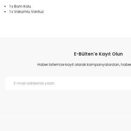
1 x Bom Kolu
1 x Vakumlu Vantuz
Bu ürünün fiyat bilgisi, resim, ürün açıklamalarında ve diğer konular
Görüş ve önerileriniz için teşekkür ederiz.
E-Bülten'e Kayıt Olun
Ürün resmi kalitesiz, bozuk veya görüntülenemiyor.
Ürün açıklamasında eksik bilgiler bulunuyor.
Haber listemize kayıt olarak kampanyalardan, haberda
Ürün bilgilerinde hatalar bulunuyor.
Ürün fiyatı diğer sitelerden daha pahalı.
Bu ürüne benzer farklı alternatifler olmalı.