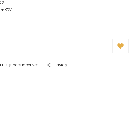
22
D + KDV
atı Düşünce Haber Ver
Paylaş