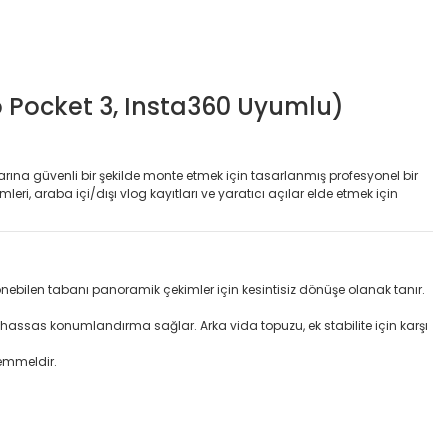
 Pocket 3, Insta360 Uyumlu)
rına güvenli bir şekilde monte etmek için tasarlanmış profesyonel bir
, araba içi/dışı vlog kayıtları ve yaratıcı açılar elde etmek için
ebilen tabanı panoramik çekimler için kesintisiz dönüşe olanak tanır.
ve hassas konumlandırma sağlar. Arka vida topuzu, ek stabilite için karşı
kemmeldir.