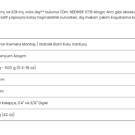
 inç ve 3/8 inç vida dişi** bulunur (Örn: NEEWER ST15 Magic Arm gibi akse
afif yapısıyla kolay taşınabilirlik sunarken, dış mekan çekim koşullarına ka
yon Kamera Montajı / Hidrolik Bom Kolu Vantuzu
inyum Alaşım
g - 500 g (5.3-18 oz)
 cm
cm
Kelepçe, 1/4" ve 3/8" Dişler
g (42 oz)