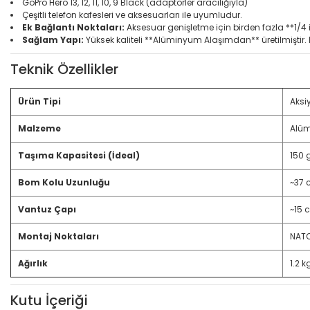
GoPro Hero 13, 12, 11, 10, 9 Black (adaptörler aracılığıyla)
Çeşitli telefon kafesleri ve aksesuarları ile uyumludur.
Ek Bağlantı Noktaları:
Aksesuar genişletme için birden fazla **1/4
Sağlam Yapı:
Yüksek kaliteli **Alüminyum Alaşımdan** üretilmiştir. H
Teknik Özellikler
Ürün Tipi
Aksi
Malzeme
Alüm
Taşıma Kapasitesi (İdeal)
150 
Bom Kolu Uzunluğu
~37
Vantuz Çapı
~15 
Montaj Noktaları
NATO 
Ağırlık
1.2 k
Kutu İçeriği