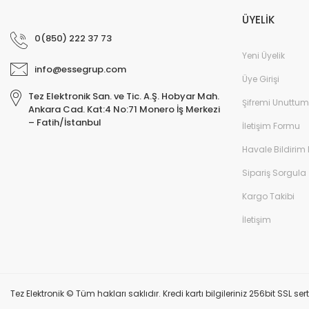
ÜYELİK
0(850) 222 37 73
Yeni Üyelik
info@essegrup.com
Üye Girişi
Tez Elektronik San. ve Tic. A.Ş. Hobyar Mah.
Şifremi Unuttum
Ankara Cad. Kat:4 No:71 Monero İş Merkezi
– Fatih/İstanbul
İletişim Formu
Havale Bildirim
Sipariş Sorgula
Kargo Takibi
İletişim
Tez Elektronik © Tüm hakları saklıdır. Kredi kartı bilgileriniz 256bit SSL ser