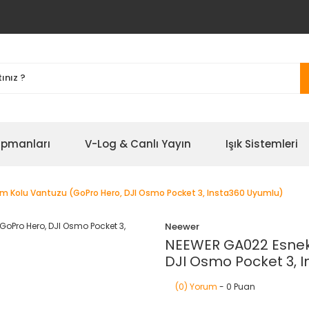
ipmanları
V-Log & Canlı Yayın
Işık Sistemleri
om Kolu Vantuzu (GoPro Hero, DJI Osmo Pocket 3, Insta360 Uyumlu)
Neewer
NEEWER GA022 Esnek 
DJI Osmo Pocket 3, 
(0) Yorum
- 0 Puan