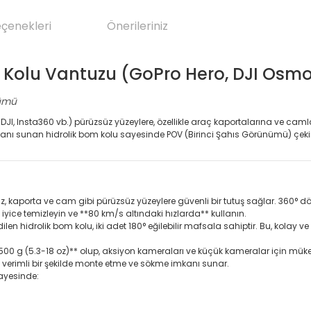
eçenekleri
Önerileriniz
Kolu Vantuzu (GoPro Hero, DJI Osmo
zümü
I, Insta360 vb.) pürüzsüz yüzeylere, özellikle araç kaportalarına ve camla
nı sunan hidrolik bom kolu sayesinde POV (Birinci Şahıs Görünümü) çekimleri
aporta ve cam gibi pürüzsüz yüzeylere güvenli bir tutuş sağlar. 360° dön
ice temizleyin ve **80 km/s altındaki hızlarda** kullanın.
len hidrolik bom kolu, iki adet 180° eğilebilir mafsala sahiptir. Bu, kolay 
- 500 g (5.3-18 oz)** olup, aksiyon kameraları ve küçük kameralar için mü
ve verimli bir şekilde monte etme ve sökme imkanı sunar.
sayesinde: