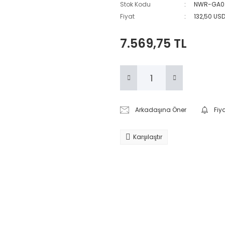
Stok Kodu
NWR-GA0
Fiyat
132,50 US
7.569,75 TL
Arkadaşına Öner
Fiy
Karşılaştır