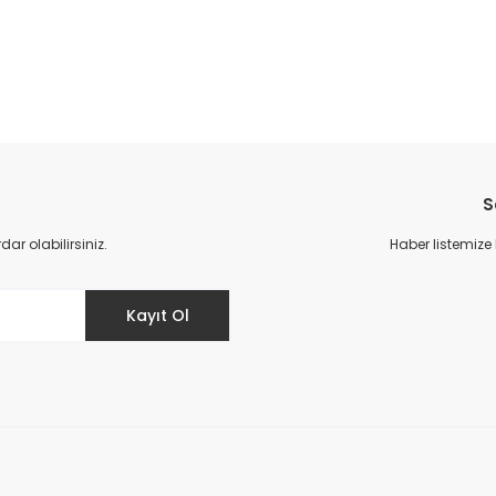
da yetersiz gördüğünüz noktaları öneri formunu kullanarak tarafımıza il
Bu ürüne ilk yorumu siz yapın!
S
Yorum Yaz
r olabilirsiniz.
Haber listemize
Kayıt Ol
Gönder