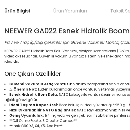
Ürün Bilgisi
Ürün Yorumları
Taksit S
NEEWER GA022 Esnek Hidrolik Boom 
POV ve Araç İçi/Dışı Çekimler İçin Güvenli Vakumlu Montaj Çö
NEEWER GA022 Hidrolik Bom Kolu Vantuzu, aksiyon kameralarını (GoPro, DJ
video aksesuarıdır. Güvenilir vakumlu vantuz sistemi ve esnek ayar imka
idealdir.
Öne Çıkan Özellikler
Güvenli Vakumlu Araç Vantuzu:
Vakum pompasına sahip vantuz, k
⚠️
Önemli Not:
Lütfen kullanımdan önce vantuzu ve temas yüzeyini iy
Esnek Hidrolik Bom Kolu:
NATO kelepçe ile vantuz üzerine monte edi
ağırlık görevi görür.
İdeal Taşıma Kapasitesi:
Bom kolu için ideal yük aralığı **150 g 
Hızlı Çıkarılabilir NATO Bağlantısı:
NATO rayı, ekipmanınızı hızlı 
Geniş Uyumluluk:
1/4 inç vida ve geri çekilebilir sabitleme pimleri 
**DJI Osmo Pocket 3 Creator Combo**
**Insta360 X3, X4, X5, Ace Pro**