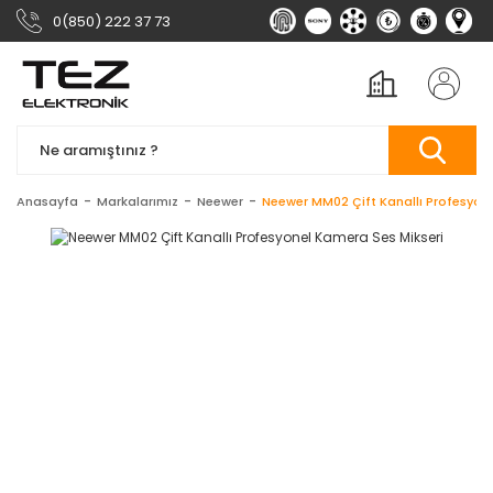
0(850) 222 37 73
Anasayfa
Markalarımız
Neewer
Neewer MM02 Çift Kanallı Profesyone