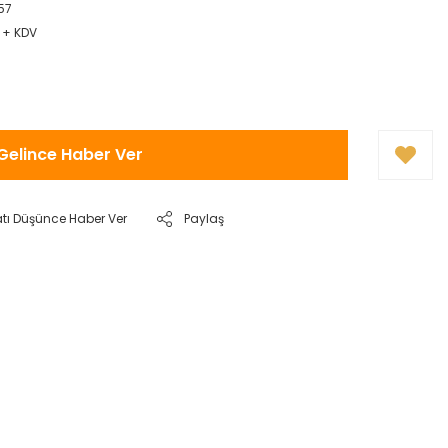
57
 + KDV
Gelince Haber Ver
atı Düşünce Haber Ver
Paylaş