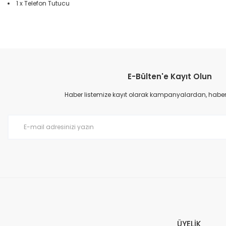
1 x Telefon Tutucu
Bu ürünün fiyat bilgisi, resim, ürün açıklamalarında ve diğer konular
Görüş ve önerileriniz için teşekkür ederiz.
E-Bülten'e Kayıt Olun
Ürün resmi kalitesiz, bozuk veya görüntülenemiyor.
Ürün açıklamasında eksik bilgiler bulunuyor.
Haber listemize kayıt olarak kampanyalardan, haberda
Ürün bilgilerinde hatalar bulunuyor.
Ürün fiyatı diğer sitelerden daha pahalı.
Bu ürüne benzer farklı alternatifler olmalı.
ÜYELİK