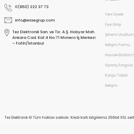
0(850) 222 37 73
Yeni Üyelik
info@essegrup.com
Üye Girişi
Tez Elektronik San. ve Tic. A.Ş. Hobyar Mah.
Şifremi Unuttum
Ankara Cad. Kat:4 No:71 Monero İş Merkezi
– Fatih/İstanbul
İletişim Formu
Havale Bildirim
Sipariş Sorgula
Kargo Takibi
İletişim
Tez Elektronik © Tüm hakları saklıdır. Kredi kartı bilgileriniz 256bit SSL ser