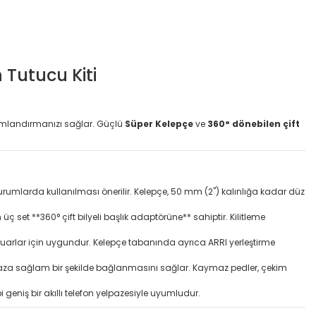
Tutucu Kiti
numlandırmanızı sağlar. Güçlü
Süper Kelepçe
ve
360° dönebilen çift
durumlarda kullanılması önerilir. Kelepçe, 50 mm (2") kalınlığa kadar düz
 set **360° çift bilyeli başlık adaptörüne** sahiptir. Kilitleme
esuarlar için uygundur. Kelepçe tabanında ayrıca ARRI yerleştirme
 cihaza sağlam bir şekilde bağlanmasını sağlar. Kaymaz pedler, çekim
geniş bir akıllı telefon yelpazesiyle uyumludur.