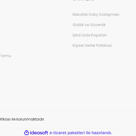
Mesafeli Satış Sözleşmesi
Gizlilik ve Güvenlik
İptal İade Koşullari
Kişisel Veriler Politikası
 Formu
tifikası ile korunmaktadır.
ile
ideasoft
e-