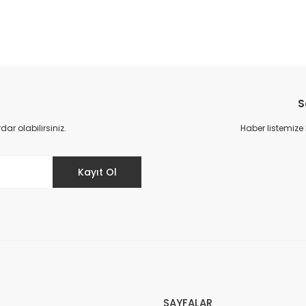
da yetersiz gördüğünüz noktaları öneri formunu kullanarak tarafımıza il
Bu ürüne ilk yorumu siz yapın!
S
Yorum Yaz
r olabilirsiniz.
Haber listemize
Kayıt Ol
Gönder
SAYFALAR