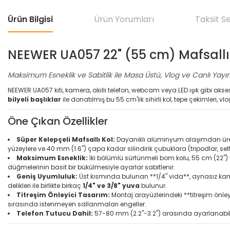
Ürün Bilgisi
Ürün Yorumları
Taksit S
NEEWER UA057 22" (55 cm) Mafsallı 
Maksimum Esneklik ve Sabitlik ile Masa Üstü, Vlog ve Canlı Yayı
NEEWER UA057 kiti, kamera, akıllı telefon, webcam veya LED ışık gibi 
bilyeli başlıklar
ile donatılmış bu 55 cm'lik sihirli kol, tepe çekimleri, v
Öne Çıkan Özellikler
Süper Kelepçeli Mafsallı Kol:
Dayanıklı alüminyum alaşımdan üretile
yüzeylere ve 40 mm (1.6") çapa kadar silindirik çubuklara (tripodlar, self
Maksimum Esneklik:
İki bölümlü sürtünmeli bom kolu, 55 cm (22") uz
düğmelerinin basit bir bükülmesiyle ayarlar sabitlenir.
Geniş Uyumluluk:
Üst kısmında bulunan **1/4" vida**, aynasız kamer
delikleri ile birlikte birkaç
1/4" ve 3/8" yuva
bulunur.
Titreşim Önleyici Tasarım:
Montaj arayüzlerindeki **titreşim önle
sırasında istenmeyen sallanmaları engeller.
Telefon Tutucu Dahil:
57-80 mm (2.2"-3.2") arasında ayarlanabilir 