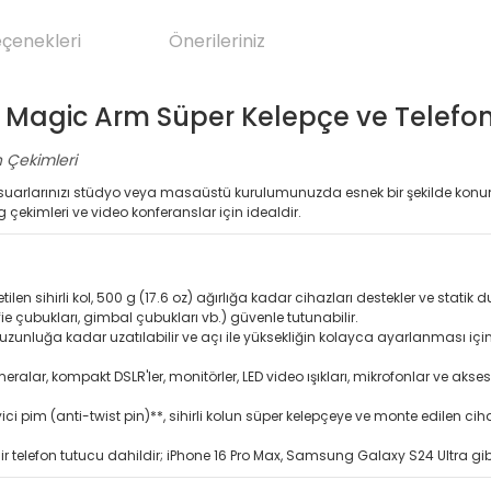
eçenekleri
Önerileriniz
Magic Arm Süper Kelepçe ve Telefon 
n Çekimleri
aksesuarlarınızı stüdyo veya masaüstü kurulumunuzda esnek bir şekilde ko
log çekimleri ve video konferanslar için idealdir.
n sihirli kol, 500 g (17.6 oz) ağırlığa kadar cihazları destekler ve statik 
ie çubukları, gimbal çubukları vb.) güvenle tutunabilir.
unluğa kadar uzatılabilir ve açı ile yüksekliğin kolayca ayarlanması için üç
alar, kompakt DSLR'ler, monitörler, LED video ışıkları, mikrofonlar ve aks
yici pim (anti-twist pin)**, sihirli kolun süper kelepçeye ve monte edilen
telefon tutucu dahildir; iPhone 16 Pro Max, Samsung Galaxy S24 Ultra gibi 