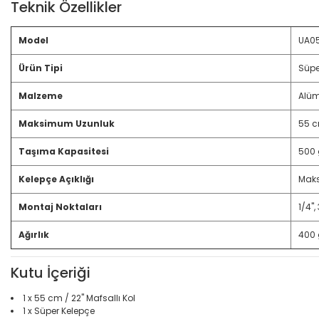
Teknik Özellikler
Model
UA0
Ürün Tipi
Süpe
Malzeme
Alüm
Maksimum Uzunluk
55 c
Taşıma Kapasitesi
500 g
Kelepçe Açıklığı
Maks
Montaj Noktaları
1/4",
Ağırlık
400 g
Kutu İçeriği
1 x 55 cm / 22" Mafsallı Kol
1 x Süper Kelepçe