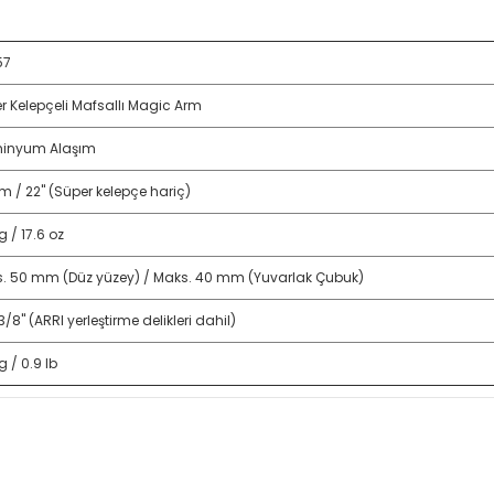
57
r Kelepçeli Mafsallı Magic Arm
inyum Alaşım
m / 22" (Süper kelepçe hariç)
 / 17.6 oz
. 50 mm (Düz yüzey) / Maks. 40 mm (Yuvarlak Çubuk)
 3/8" (ARRI yerleştirme delikleri dahil)
 / 0.9 lb