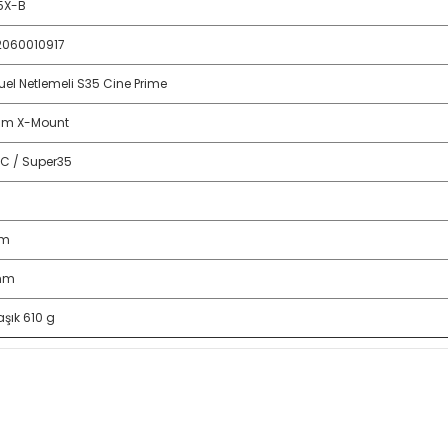
5X-B
060010917
el Netlemeli S35 Cine Prime
film X-Mount
C / Super35
cm
mm
aşık 610 g