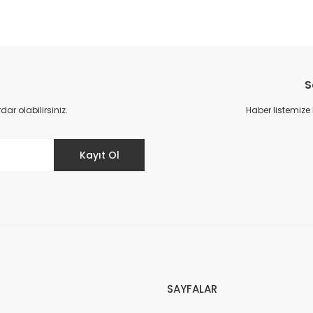
da yetersiz gördüğünüz noktaları öneri formunu kullanarak tarafımıza il
Bu ürüne ilk yorumu siz yapın!
S
Yorum Yaz
r olabilirsiniz.
Haber listemize
Kayıt Ol
Gönder
SAYFALAR