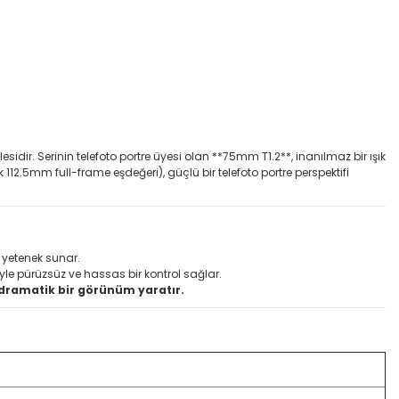
dir. Serinin telefoto portre üyesi olan **75mm T1.2**, inanılmaz bir ışık
12.5mm full-frame eşdeğeri), güçlü bir telefoto portre perspektifi
 yetenek sunar.
yle pürüzsüz ve hassas bir kontrol sağlar.
e dramatik bir görünüm yaratır.