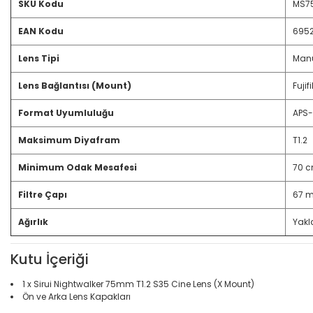
SKU Kodu
MS7
EAN Kodu
6952
Lens Tipi
Manu
Lens Bağlantısı (Mount)
Fuji
Format Uyumluluğu
APS-
Maksimum Diyafram
T1.2
Minimum Odak Mesafesi
70 
Filtre Çapı
67 
Ağırlık
Yakl
Kutu İçeriği
1 x Sirui Nightwalker 75mm T1.2 S35 Cine Lens (X Mount)
Ön ve Arka Lens Kapakları