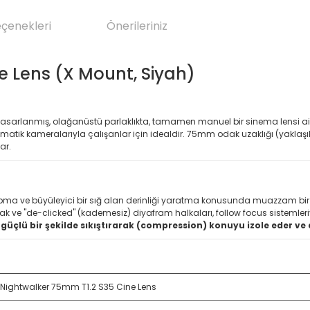
eçenekleri
Önerileriniz
e Lens (X Mount, Siyah)
tasarlanmış, olağanüstü parlaklıkta, tamamen manuel bir sinema lensi ailesi
matik kameralarıyla çalışanlar için idealdir. 75mm odak uzaklığı (yaklaşık 1
ar.
apma ve büyüleyici bir sığ alan derinliği yaratma konusunda muazzam bir
ak ve "de-clicked" (kademesiz) diyafram halkaları, follow focus sistemleri
 güçlü bir şekilde sıkıştırarak (compression) konuyu izole eder v
i Nightwalker 75mm T1.2 S35 Cine Lens