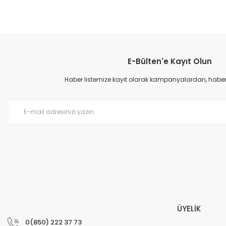
Bu ürünün fiyat bilgisi, resim, ürün açıklamalarında ve diğer konular
Görüş ve önerileriniz için teşekkür ederiz.
E-Bülten'e Kayıt Olun
Ürün resmi kalitesiz, bozuk veya görüntülenemiyor.
Ürün açıklamasında eksik bilgiler bulunuyor.
Haber listemize kayıt olarak kampanyalardan, haberda
Ürün bilgilerinde hatalar bulunuyor.
Ürün fiyatı diğer sitelerden daha pahalı.
Bu ürüne benzer farklı alternatifler olmalı.
ÜYELİK
0(850) 222 37 73