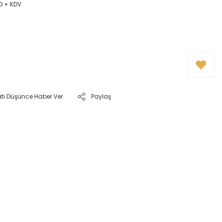
D + KDV
atı Düşünce Haber Ver
Paylaş