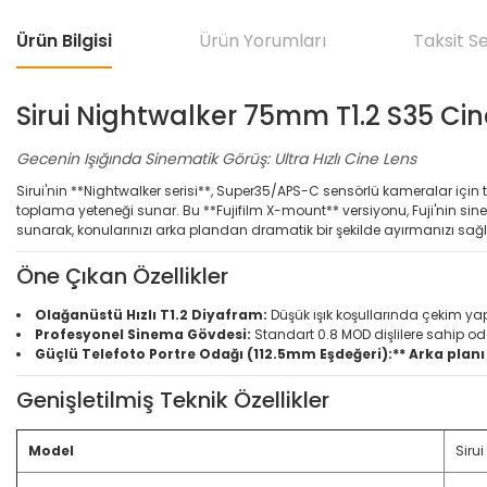
Ürün Bilgisi
Ürün Yorumları
Taksit S
Sirui Nightwalker 75mm T1.2 S35 Cin
Gecenin Işığında Sinematik Görüş: Ultra Hızlı Cine Lens
Sirui'nin **Nightwalker serisi**, Super35/APS-C sensörlü kameralar için 
toplama yeteneği sunar. Bu **Fujifilm X-mount** versiyonu, Fuji'nin sine
sunarak, konularınızı arka plandan dramatik bir şekilde ayırmanızı sağl
Öne Çıkan Özellikler
Olağanüstü Hızlı T1.2 Diyafram:
Düşük ışık koşullarında çekim y
Profesyonel Sinema Gövdesi:
Standart 0.8 MOD dişlilere sahip od
Güçlü Telefoto Portre Odağı (112.5mm Eşdeğeri):** Arka planı
Genişletilmiş Teknik Özellikler
Model
Siru