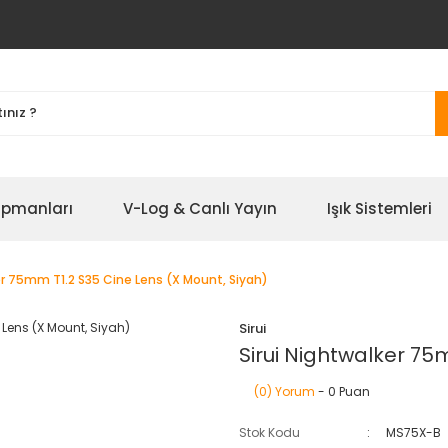
ipmanları
V-Log & Canlı Yayın
Işık Sistemleri
er 75mm T1.2 S35 Cine Lens (X Mount, Siyah)
Sirui
Sirui Nightwalker 75
(0) Yorum
- 0 Puan
Stok Kodu
MS75X-B