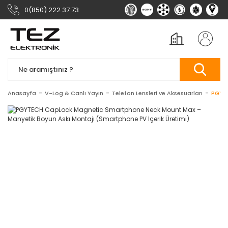
0(850) 222 37 73
Anasayfa
V-Log & Canlı Yayın
Telefon Lensleri ve Aksesuarları
PGYTE