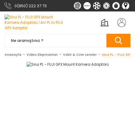
0(850) 222 37 73
Anasayfa
Video Ekipmanları
Vdslr & Cine Lensler
Sirui PL - FUJI GF