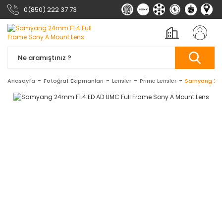
0(850) 222 37 73
Anasayfa
Fotoğraf Ekipmanları
Lensler
Prime Lensler
Samyang 24m