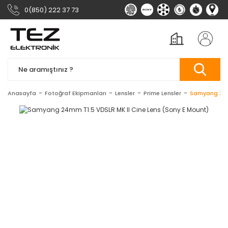
0(850) 222 37 73
Anasayfa
Fotoğraf Ekipmanları
Lensler
Prime Lensler
Samyang 24mm