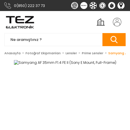
0(850) 222 37 73
Anasayfa
Fotoğraf Ekipmanları
Lensler
Prime Lensler
Samyang AF 3