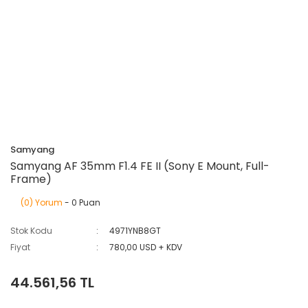
Samyang
Samyang AF 35mm F1.4 FE II (Sony E Mount, Full-
Frame)
(0) Yorum
- 0 Puan
Stok Kodu
4971YNB8GT
Fiyat
780,00 USD + KDV
44.561,56 TL