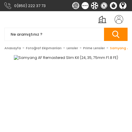
0(850) 222 37 73
Anasayfa
Fotoğraf Ekipmanları
Lensler
Prime Lensler
Samyang AF R