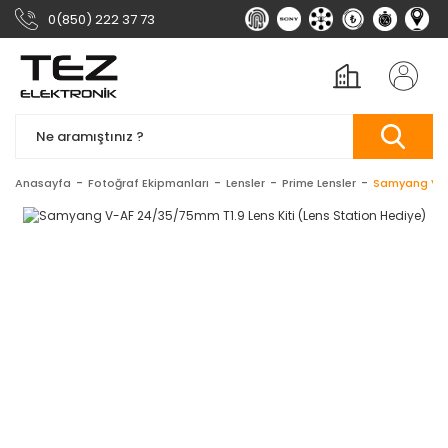
0(850) 222 37 73
Anasayfa
Fotoğraf Ekipmanları
Lensler
Prime Lensler
Samyang V-AF