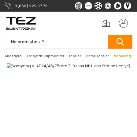
0(850) 222 37 73
Anasayfa
Fotoğraf Ekipmanları
Lensler
Prime Lensler
Samyang V-AF