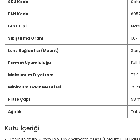
SKU Kodu
Satu
EAN Kodu
695
Lens Tipi
Manu
Sıkıştırma Oranı
1.6x
Lens Bağlantısı (Mount)
Sony
Format Uyumluluğu
Full
Maksimum Diyafram
T2.9
Minimum Odak Mesafesi
75 
Filtre Çapı
58 
Ağırlık
Yakl
Kutu İçeriği
1 x Sirui Saturn 50mm T2.9 1.6x Anamorphic Lens (E Mount, Blue Flare)