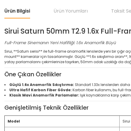
Ürün Bilgisi
Ürün Yorumları
Taksit S
Sirui Saturn 50mm T2.9 1.6x Full-Fr
Full-Frame Sinemanın Yeni Hafifliği: 1.6x Anamorfik Büyü
Sirui, **Saturn serisi** ile full-frame anamorfik lenslerde yeni bir çığır
mount** kameralar için tasarlanmıştır. Güçlü **1.6x sıkıştırma oranı**, 16
yatay parlamalarını çekimlerinize taşırken, 50mm odak uzaklığı da doğal 
Öne Çıkan Özellikler
Güçlü 1.6x Anamorfik Sıkıştırma:
Standart 1.33x lenslerden daha 
Ultra Hafif Karbon Fiber Gövde:
Karbon fiber kullanımı, bu full-fr
Klasik Mavi Anamorfik Parlamalar:
Işık kaynaklarına karşı çekim
Genişletilmiş Teknik Özellikler
Model
Siru