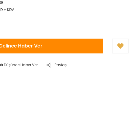
0B
SD + KDV
Gelince Haber Ver
atı Düşünce Haber Ver
Paylaş