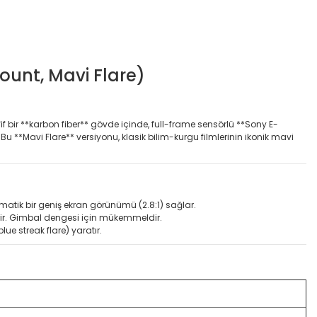
ount, Mavi Flare)
fif bir **karbon fiber** gövde içinde, full-frame sensörlü **Sony E-
 Bu **Mavi Flare** versiyonu, klasik bilim-kurgu filmlerinin ikonik mavi
atik bir geniş ekran görünümü (2.8:1) sağlar.
tirir. Gimbal dengesi için mükemmeldir.
ue streak flare) yaratır.