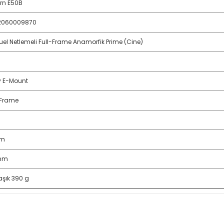
rn E50B
2060009870
el Netlemeli Full-Frame Anamorfik Prime (Cine)
 E-Mount
-Frame
cm
mm
aşık 390 g