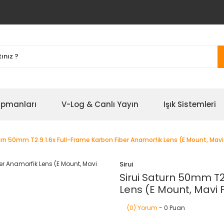
ipmanları
V-Log & Canlı Yayın
Işık Sistemleri
urn 50mm T2.9 1.6x Full-Frame Karbon Fiber Anamorfik Lens (E Mount, Mavi
Sirui
Sirui Saturn 50mm T2
Lens (E Mount, Mavi 
(0) Yorum
- 0 Puan