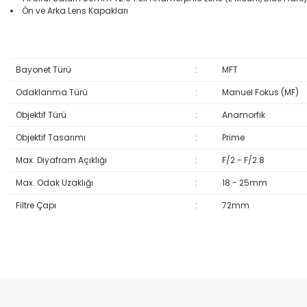
Ön ve Arka Lens Kapakları
Bayonet Türü
:
MFT
Odaklanma Türü
:
Manuel Fokus (MF)
Objektif Türü
:
Anamorfik
Objektif Tasarımı
:
Prime
Max. Diyafram Açıklığı
:
F/2 - F/2.8
Max. Odak Uzaklığı
:
18 - 25mm
Filtre Çapı
:
72mm
Bu ürünün fiyat bilgisi, resim, ürün açıklamalarında ve diğer konular
Görüş ve önerileriniz için teşekkür ederiz.