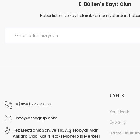
E-Bülten'e Kayıt Olun
Ürün resmi kalitesiz, bozuk veya görüntülenemiyor.
Ürün açıklamasında eksik bilgiler bulunuyor.
Haber listemize kayıt olarak kampanyalardan, haberda
Ürün bilgilerinde hatalar bulunuyor.
Ürün fiyatı diğer sitelerden daha pahalı.
Bu ürüne benzer farklı alternatifler olmalı.
ÜYELİK
0(850) 222 37 73
Yeni Üyelik
info@essegrup.com
Üye Girişi
Tez Elektronik San. ve Tic. A.Ş. Hobyar Mah.
Şifremi Unuttum
Ankara Cad. Kat:4 No:71 Monero İş Merkezi