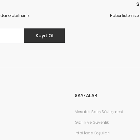
S
Yorum Yaz
r olabilirsiniz.
Haber listemize
Kayıt Ol
Gönder
SAYFALAR
Mesafeli Satış Sözleşmesi
Gizlilik ve Güvenlik
İptal İade Koşullari