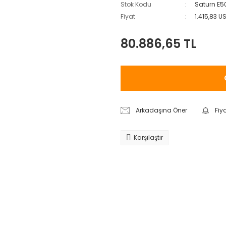
Stok Kodu
Saturn E5
Fiyat
1.415,83 U
80.886,65 TL
Arkadaşına Öner
Fiy
Karşılaştır