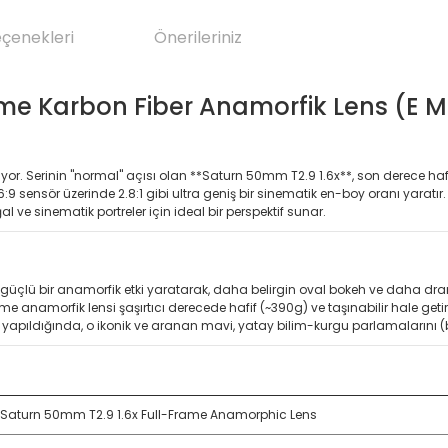
eçenekleri
Önerileriniz
ame Karbon Fiber Anamorfik Lens (E M
 açıyor. Serinin "normal" açısı olan **Saturn 50mm T2.9 1.6x**, son derece ha
:9 sensör üzerinde 2.8:1 gibi ultra geniş bir sinematik en-boy oranı yaratır.
ve sinematik portreler için ideal bir perspektif sunar.
güçlü bir anamorfik etki yaratarak, daha belirgin oval bokeh ve daha dram
ame anamorfik lensi şaşırtıcı derecede hafif (~390g) ve taşınabilir hale ge
 yapıldığında, o ikonik ve aranan mavi, yatay bilim-kurgu parlamalarını (bl
i Saturn 50mm T2.9 1.6x Full-Frame Anamorphic Lens