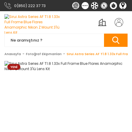
0(850) 222 37 73
Anasayfa
Fotoğraf Ekipmanları
Sirui Astra Series AF T1.8 1.33x Full Fr
YENİ