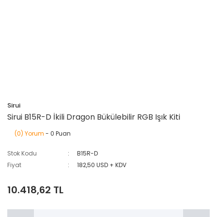
Sirui
Sirui B15R-D İkili Dragon Bükülebilir RGB Işık Kiti
(0) Yorum
- 0 Puan
Stok Kodu
B15R-D
Fiyat
182,50 USD + KDV
10.418,62 TL