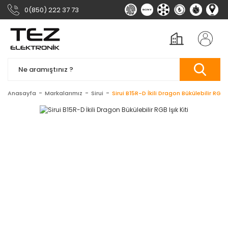
0(850) 222 37 73
Anasayfa
Markalarımız
Sirui
Sirui B15R-D İkili Dragon Bükülebilir RGB Iş