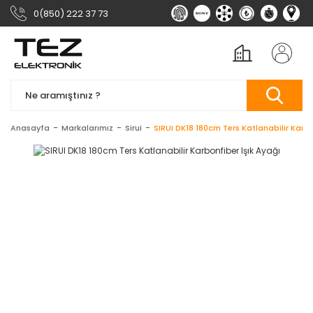
0(850) 222 37 73
Anasayfa
Markalarımız
Sirui
SIRUI DK18 180cm Ters Katlanabilir Karbo