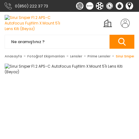
0(850) 222 37 73
Anasayfa
Fotoğraf Ekipmanları
Lensler
Prime Lensler
Sirui Sniper 