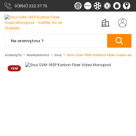
0(850) 222 37 73
Anasayfa
Markalarımız
Sirui
Sirui SVM-165P Karbon Fiber Video Mo
YENİ