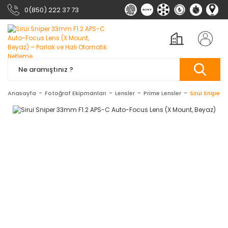
0(850) 222 37 73
Anasayfa
Fotoğraf Ekipmanları
Lensler
Prime Lensler
Sirui Sniper