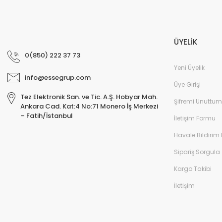
ÜYELİK
0(850) 222 37 73
Yeni Üyelik
info@essegrup.com
Üye Girişi
Tez Elektronik San. ve Tic. A.Ş. Hobyar Mah.
Şifremi Unuttum
Ankara Cad. Kat:4 No:71 Monero İş Merkezi
– Fatih/İstanbul
İletişim Formu
Havale Bildirim
Sipariş Sorgula
Kargo Takibi
İletişim