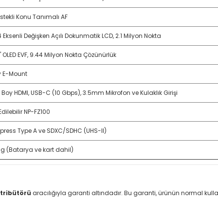
estekli Konu Tanımalı AF
 4 Eksenli Değişken Açılı Dokunmatik LCD, 2.1 Milyon Nokta
" OLED EVF, 9.44 Milyon Nokta Çözünürlük
 E-Mount
Boy HDMI, USB-C (10 Gbps), 3.5mm Mikrofon ve Kulaklık Girişi
Edilebilir NP-FZ100
press Type A ve SDXC/SDHC (UHS-II)
 g (Batarya ve kart dahil)
tribütörü
aracılığıyla garanti altındadır. Bu garanti, ürünün normal ku