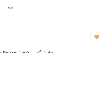
 TL + KDV
atı Düşünce Haber Ver
Paylaş