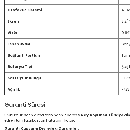
Otofokus Sistemi
AI D
Ekran
3.2"
Vizör
0.64
Lens Yuvası
Sony
Bağlantı Portları
Tam 
Batarya Tipi
Şarj 
Kart Uyumluluğu
CFex
Ağırlık
~723
Garanti Süresi
Ürünümüz, satın alma tarihinden itibaren
24 ay boyunca Türkiye dis
edilen tüm fabrikasyon hatalarını kapsar.
Garanti Kapsamı Dışındaki Durumlar: