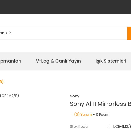
ipmanları
V-Log & Canlı Yayın
Işık Sistemleri
/B)
Sony
Sony A1 II Mirrorless
(0) Yorum
- 0 Puan
Stok Kodu
ILCE-1M2/