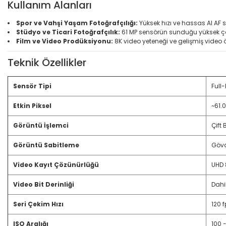
Kullanım Alanları
Spor ve Vahşi Yaşam Fotoğrafçılığı:
Yüksek hızı ve hassas AI AF s
Stüdyo ve Ticari Fotoğrafçılık:
61 MP sensörün sunduğu yüksek çözü
Film ve Video Prodüksiyonu:
8K video yeteneği ve gelişmiş video öz
Teknik Özellikler
Sensör Tipi
Full
Etkin Piksel
~61.
Görüntü İşlemci
Çift 
Görüntü Sabitleme
Gövd
Video Kayıt Çözünürlüğü
UHD 
Video Bit Derinliği
Dahil
Seri Çekim Hızı
120 f
ISO Aralığı
100 -