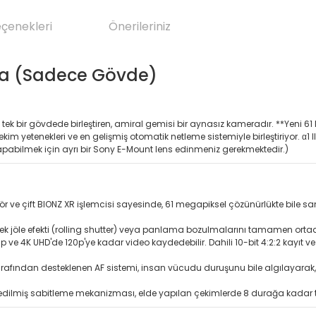
eçenekleri
Önerileriniz
era (Sadece Gövde)
i tek bir gövdede birleştiren, amiral gemisi bir aynasız kameradır. **Yeni 6
kim yetenekleri ve en gelişmiş otomatik netleme sistemiyle birleştiriyor. α1 
abilmek için ayrı bir Sony E-Mount lens edinmeniz gerekmektedir.)
ör ve çift BIONZ XR işlemcisi sayesinde, 61 megapiksel çözünürlükte bile sani
cek jöle efekti (rolling shutter) veya panlama bozulmalarını tamamen ort
ve 4K UHD'de 120p'ye kadar video kaydedebilir. Dahili 10-bit 4:2:2 kayıt ve 
 tarafından desteklenen AF sistemi, insan vücudu duruşunu bile algılayarak
ilmiş sabitleme mekanizması, elde yapılan çekimlerde 8 durağa kadar titr