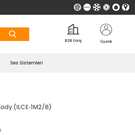
B2B Giriş
Üyelik
Ses Sistemleri
 Body (ILCE‑1M2/B)
B