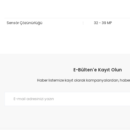
Sensör Çözünürlüğü
:
32 - 39 MP
Bu ürünün fiyat bilgisi, resim, ürün açıklamalarında ve diğer konular
Görüş ve önerileriniz için teşekkür ederiz.
E-Bülten'e Kayıt Olun
Ürün resmi kalitesiz, bozuk veya görüntülenemiyor.
Ürün açıklamasında eksik bilgiler bulunuyor.
Haber listemize kayıt olarak kampanyalardan, haberda
Ürün bilgilerinde hatalar bulunuyor.
Ürün fiyatı diğer sitelerden daha pahalı.
Bu ürüne benzer farklı alternatifler olmalı.