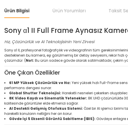
Ürün Bilgisi
Ürün Yorumları
Taksit S
Sony α1 II Full Frame Aynasız Kam
Hız, Çözünürlük ve AI Teknolojisinin Yeni Zirvesi
Sony α1 II, profesyonel fotoğrafçılık ve videografinin tüm gereksinimlerin
desteklenen bu kamera, eşi görülmemiş bir detay seviyesini, rekor hızlı çe
çözümdür. (
Not:
Bu ürün sadece gövde olarak satılmaktadır, çekim yap
Öne Çıkan Özellikler
61 MP Yüksek Çözünürlük ve Hız:
Yeni yüksek hızlı Full-Frame sens
performans dengesi sunar.
Global Shutter Teknolojisi:
Hareketli nesneleri çekerken oluşabile
8K Video Kaydı ve Sinematik Yetenekler:
8K UHD çözünürlükte 30p 
kalitesinde görüntüler elde etmenizi sağlar.
AI Destekli Gelişmiş Otofokus Sistemi:
Özel bir AI işlemci birimi
hareketli konuların netliğini her an korur.
Gövde İçi 5 Eksenli Görüntü Sabitleme (IBIS):
Gövdeye entegre ed