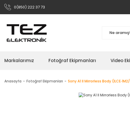
0(850) 222 37 73
Markalarımız
Fotoğraf Ekipmanları
Video Ek
Anasayfa
Fotoğraf Ekipmanları
Sony A1 II Mirrorless Body (ILCE‑1M2