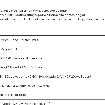
istemiyle en hızlı anları bile kusursuzca yakalar.
nürlük, ticari ve stüdyo çekimlerinde sınırsız detay sağlar.
ellikleri, sinema kalitesinde projeler üretmek isteyen videograflar için ideal
-Frame Global Shutter CMOS
0 Megapiksel
BIONZ XR İşlemci + AI İşlemci Birimi
e İçi 5 Eksenli (8 Durağa Kadar)
8K (30p'ye kadar), UHD 4K (120p'ye kadar), Full HD (120p'ye kadar)
i 10-bit 4:2:2, Harici 16-bit RAW çıkış
ps (AF/AE Takibi ile)
 32000 (Genişletilebilir: 50 - 102400)