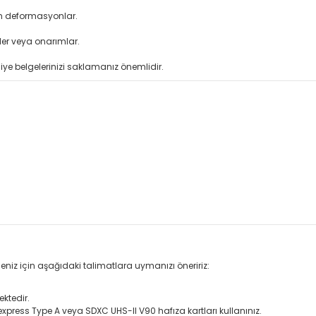
an deformasyonlar.
ler veya onarımlar.
iye belgelerinizi saklamanız önemlidir.
eniz için aşağıdaki talimatlara uymanızı öneririz:
ktedir.
 CFexpress Type A veya SDXC UHS-II V90 hafıza kartları kullanınız.