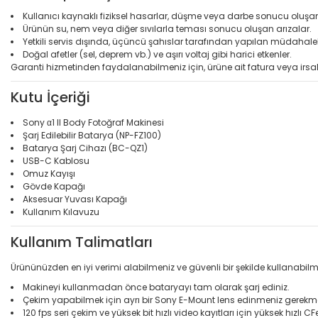
Kullanıcı kaynaklı fiziksel hasarlar, düşme veya darbe sonucu oluş
Ürünün su, nem veya diğer sıvılarla teması sonucu oluşan arızalar.
Yetkili servis dışında, üçüncü şahıslar tarafından yapılan müdahale
Doğal afetler (sel, deprem vb.) ve aşırı voltaj gibi harici etkenler.
Garanti hizmetinden faydalanabilmeniz için, ürüne ait fatura veya irsal
Kutu İçeriği
Sony α1 II Body Fotoğraf Makinesi
Şarj Edilebilir Batarya (NP-FZ100)
Batarya Şarj Cihazı (BC-QZ1)
USB-C Kablosu
Omuz Kayışı
Gövde Kapağı
Aksesuar Yuvası Kapağı
Kullanım Kılavuzu
Kullanım Talimatları
Ürününüzden en iyi verimi alabilmeniz ve güvenli bir şekilde kullanabilm
Makineyi kullanmadan önce bataryayı tam olarak şarj ediniz.
Çekim yapabilmek için ayrı bir Sony E-Mount lens edinmeniz gerekme
120 fps seri çekim ve yüksek bit hızlı video kayıtları için yüksek hızlı