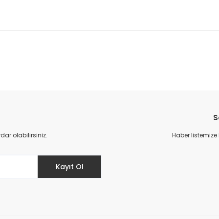
da yetersiz gördüğünüz noktaları öneri formunu kullanarak tarafımıza il
Bu ürüne ilk yorumu siz yapın!
S
Yorum Yaz
r olabilirsiniz.
Haber listemize
Kayıt Ol