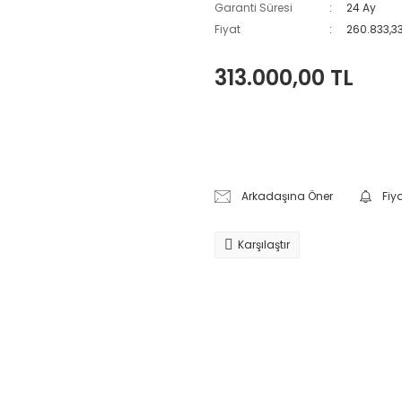
Garanti Süresi
24 Ay
Fiyat
260.833,33
313.000,00 TL
Arkadaşına Öner
Fiy
Karşılaştır