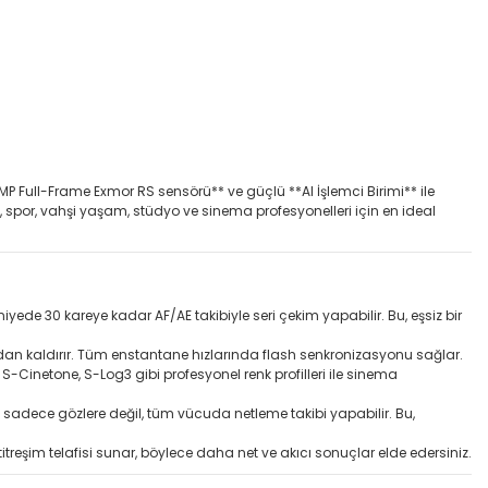
1 MP Full-Frame Exmor RS sensörü** ve güçlü **AI İşlemci Birimi** ile
II, spor, vahşi yaşam, stüdyo ve sinema profesyonelleri için en ideal
yede 30 kareye kadar AF/AE takibiyle seri çekim yapabilir. Bu, eşsiz bir
adan kaldırır. Tüm enstantane hızlarında flash senkronizasyonu sağlar.
S-Cinetone, S-Log3 gibi profesyonel renk profilleri ile sinema
, sadece gözlere değil, tüm vücuda netleme takibi yapabilir. Bu,
eşim telafisi sunar, böylece daha net ve akıcı sonuçlar elde edersiniz.