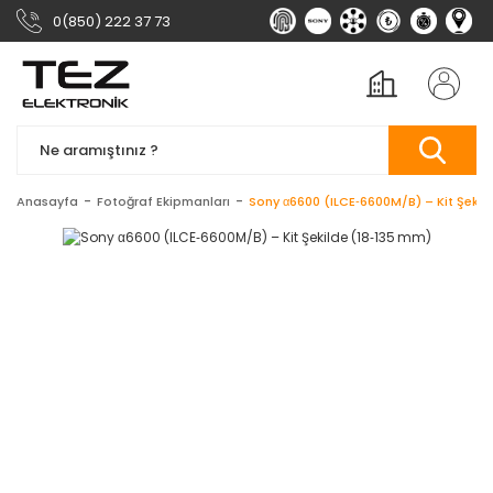
0(850) 222 37 73
Anasayfa
Fotoğraf Ekipmanları
Sony α6600 (ILCE‑6600M/B) – Kit Şekil