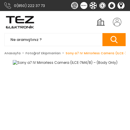
0(850) 222 37 73
Anasayfa
Fotoğraf Ekipmanları
Sony a7 IV Mirrorless Camera (ILCE‑7M