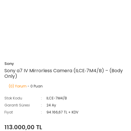
Sony
Sony a7 IV Mirrorless Camera (ILCE‑7M4/B) – (Body
Only)
(0) Yorum
- 0 Puan
Stok Kodu
ILCE-7M4/B
Garanti Süresi
24 Ay
Fiyat
94.166,67 TL + KDV
113.000,00 TL