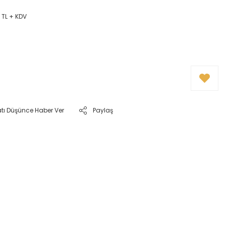
 TL + KDV
atı Düşünce Haber Ver
Paylaş