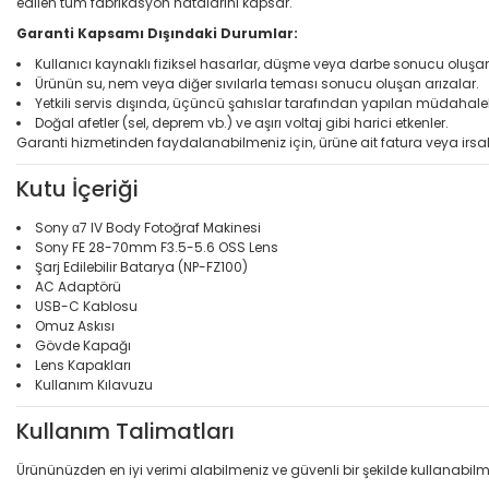
edilen tüm fabrikasyon hatalarını kapsar.
Garanti Kapsamı Dışındaki Durumlar:
Kullanıcı kaynaklı fiziksel hasarlar, düşme veya darbe sonucu oluş
Ürünün su, nem veya diğer sıvılarla teması sonucu oluşan arızalar.
Yetkili servis dışında, üçüncü şahıslar tarafından yapılan müdahale
Doğal afetler (sel, deprem vb.) ve aşırı voltaj gibi harici etkenler.
Garanti hizmetinden faydalanabilmeniz için, ürüne ait fatura veya irsal
Kutu İçeriği
Sony α7 IV Body Fotoğraf Makinesi
Sony FE 28-70mm F3.5-5.6 OSS Lens
Şarj Edilebilir Batarya (NP-FZ100)
AC Adaptörü
USB-C Kablosu
Omuz Askısı
Gövde Kapağı
Lens Kapakları
Kullanım Kılavuzu
Kullanım Talimatları
Ürününüzden en iyi verimi alabilmeniz ve güvenli bir şekilde kullanabilm