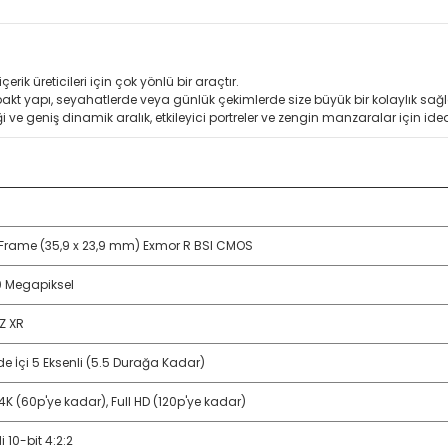
ik üreticileri için çok yönlü bir araçtır.
kt yapı, seyahatlerde veya günlük çekimlerde size büyük bir kolaylık sağl
e geniş dinamik aralık, etkileyici portreler ve zengin manzaralar için idea
-Frame (35,9 x 23,9 mm) Exmor R BSI CMOS
0 Megapiksel
Z XR
e İçi 5 Eksenli (5.5 Durağa Kadar)
4K (60p'ye kadar), Full HD (120p'ye kadar)
i 10-bit 4:2:2