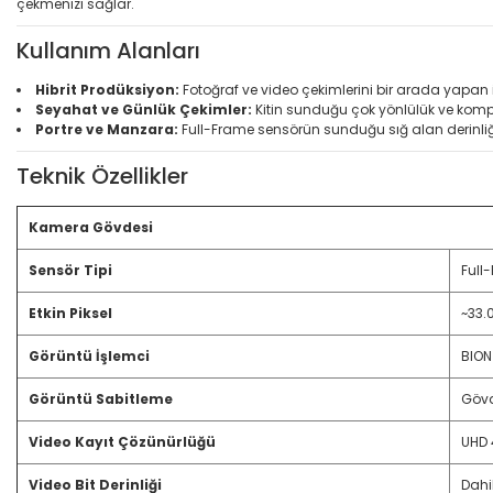
çekmenizi sağlar.
Kullanım Alanları
Hibrit Prodüksiyon:
Fotoğraf ve video çekimlerini bir arada yapan içer
Seyahat ve Günlük Çekimler:
Kitin sunduğu çok yönlülük ve kompa
Portre ve Manzara:
Full-Frame sensörün sunduğu sığ alan derinliği v
Teknik Özellikler
Kamera Gövdesi
Sensör Tipi
Full
Etkin Piksel
~33.
Görüntü İşlemci
BION
Görüntü Sabitleme
Gövd
Video Kayıt Çözünürlüğü
UHD 
Video Bit Derinliği
Dahil