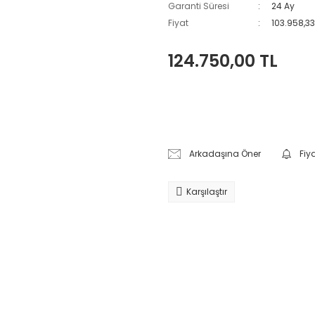
Garanti Süresi
24 Ay
Fiyat
103.958,33
124.750,00 TL
Arkadaşına Öner
Fiy
Karşılaştır