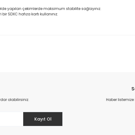
 elde yapılan çekimlerde maksimum stabilite sağlayınız.
 bir SDXC hafıza kartı kullanınız.
da yetersiz gördüğünüz noktaları öneri formunu kullanarak tarafımıza il
Bu ürüne ilk yorumu siz yapın!
S
Yorum Yaz
r olabilirsiniz.
Haber listemize
Kayıt Ol