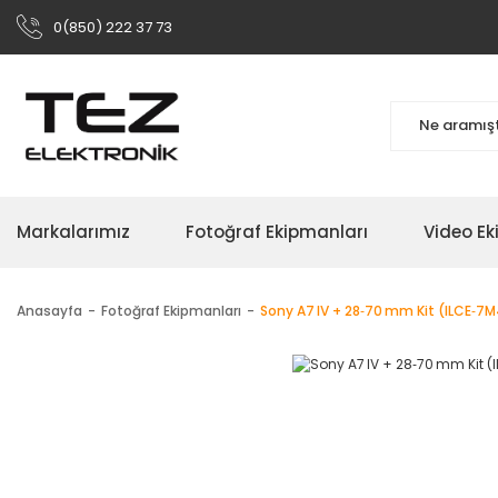
0(850) 222 37 73
Markalarımız
Fotoğraf Ekipmanları
Video Ek
Anasayfa
Fotoğraf Ekipmanları
Sony A7 IV + 28‑70 mm Kit (ILCE‑7