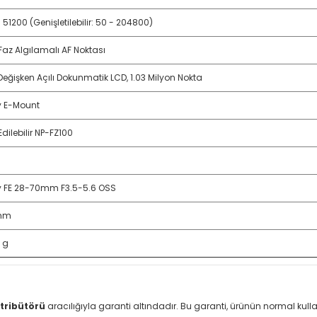
 51200 (Genişletilebilir: 50 - 204800)
Faz Algılamalı AF Noktası
 Değişken Açılı Dokunmatik LCD, 1.03 Milyon Nokta
 E-Mount
Edilebilir NP-FZ100
 FE 28-70mm F3.5-5.6 OSS
mm
 g
tribütörü
aracılığıyla garanti altındadır. Bu garanti, ürünün normal ku