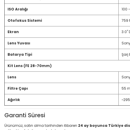
ISO Aralığı
100 -
Otofokus Sistemi
759 
Ekran
3.0"
Lens Yuvası
Sony
Batarya Tipi
Şarj 
Kit Lens (FE 28-70mm)
Lens
Sony
Filtre Çapı
55 
Ağırlık
~295
Garanti Süresi
Ürünümüz, satın alma tarihinden itibaren
24 ay boyunca Türkiye dis