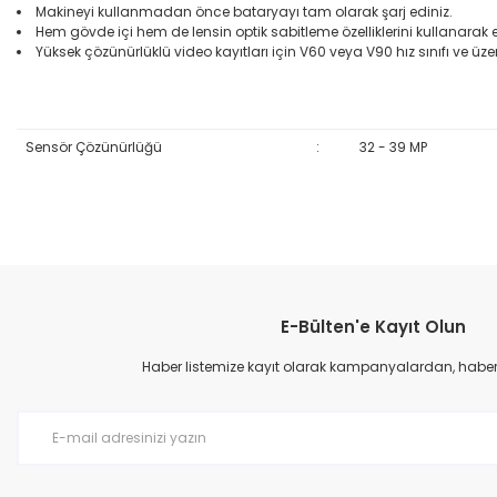
Makineyi kullanmadan önce bataryayı tam olarak şarj ediniz.
Hem gövde içi hem de lensin optik sabitleme özelliklerini kullanarak
Yüksek çözünürlüklü video kayıtları için V60 veya V90 hız sınıfı ve üzeri
Sensör Çözünürlüğü
:
32 - 39 MP
Bu ürünün fiyat bilgisi, resim, ürün açıklamalarında ve diğer konular
Görüş ve önerileriniz için teşekkür ederiz.
E-Bülten'e Kayıt Olun
Ürün resmi kalitesiz, bozuk veya görüntülenemiyor.
Ürün açıklamasında eksik bilgiler bulunuyor.
Haber listemize kayıt olarak kampanyalardan, haberda
Ürün bilgilerinde hatalar bulunuyor.
Ürün fiyatı diğer sitelerden daha pahalı.
Bu ürüne benzer farklı alternatifler olmalı.