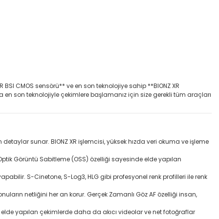
r R BSI CMOS sensörü** ve en son teknolojiye sahip **BIONZ XR
nda en son teknolojiyle çekimlere başlamanız için size gerekli tüm araçları
in detaylar sunar. BIONZ XR işlemcisi, yüksek hızda veri okuma ve işleme
ptik Görüntü Sabitleme (OSS) özelliği sayesinde elde yapılan
bilir. S-Cinetone, S-Log3, HLG gibi profesyonel renk profilleri ile renk
uların netliğini her an korur. Gerçek Zamanlı Göz AF özelliği insan,
lde yapılan çekimlerde daha da akıcı videolar ve net fotoğraflar