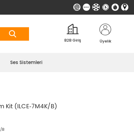
B2B Giriş
Üyelik
Ses Sistemleri
m Kit (ILCE‑7M4K/B)
K/B