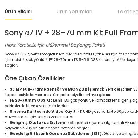
Ürün Bilgisi
Ürün Yorumları
Taksit S
Sony α7 IV + 28–70 mm Kit Full Fr
Hibrit Yaratıcılık için Mükemmel Başlangıç Paketi
Sony α7 IV Kit, hem fotoğraf hem de video profesyonelleri için tasarlan
işlemcisi**, çok yönlü **FE 28-70mm F3.5-5.6 OSS kit lensiyle** birleşerek
sağlar.
Öne Çıkan Özellikler
33 MP Full-Frame Sensör ve BIONZ XR İşlemci:
Yeni geliştirilen 
kapasitesiyle kameranın tüm potansiyelini ortaya çıkarır.
FE 28-70mm OSS Kit Lens:
Bu çok yönlü ve kompakt lens, geniş aç
çekimlerde titremeyi en aza indirir.
Sinema Kalitesinde Video Kayıt:
4K UHD çözünürlükte 60p'ye kadar 
düzenlemesi için zengin veriler sunar.
Gelişmiş Otofokus Sistemi:
759 noktalı aşama algılamalı AF sistem
hayvan ve kuşlar için hassas netleme sağlar.
Gövde İçi 5 Eksenli Görüntü Sabitleme (IBIS):
Gövdeye entegre ed