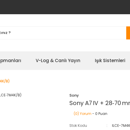
ipmanları
V-Log & Canlı Yayın
Işık Sistemleri
M4K/B)
Sony
Sony A7 IV + 28‑70 m
(0) Yorum
- 0 Puan
Stok Kodu
ILCE-7M4