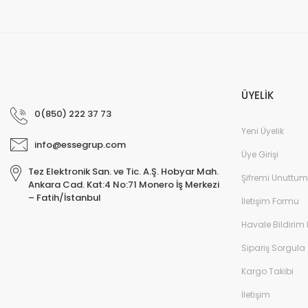
ÜYELİK
0(850) 222 37 73
Yeni Üyelik
info@essegrup.com
Üye Girişi
Tez Elektronik San. ve Tic. A.Ş. Hobyar Mah.
Şifremi Unuttum
Ankara Cad. Kat:4 No:71 Monero İş Merkezi
– Fatih/İstanbul
İletişim Formu
Havale Bildirim
Sipariş Sorgula
Kargo Takibi
İletişim