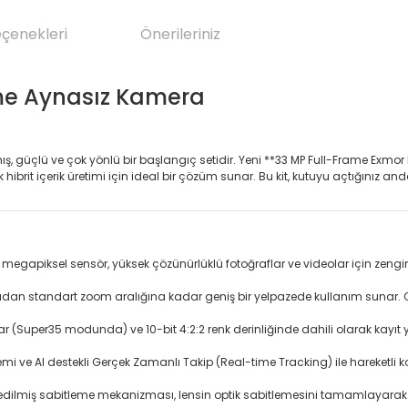
eçenekleri
Önerileriniz
ame Aynasız Kamera
mış, güçlü ve çok yönlü bir başlangıç setidir. Yeni **33 MP Full-Frame Exmo
 hibrit içerik üretimi için ideal bir çözüm sunar. Bu kit, kutuyu açtığınız a
33 megapiksel sensör, yüksek çözünürlüklü fotoğraflar ve videolar için zeng
ıdan standart zoom aralığına kadar geniş bir yelpazede kullanım sunar. O
(Super35 modunda) ve 10-bit 4:2:2 renk derinliğinde dahili olarak kayıt yapa
i ve AI destekli Gerçek Zamanlı Takip (Real-time Tracking) ile hareketli kon
ilmiş sabitleme mekanizması, lensin optik sabitlemesini tamamlayarak e