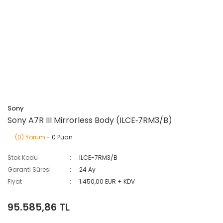
Sony
Sony A7R III Mirrorless Body (ILCE‑7RM3/B)
(0) Yorum
- 0 Puan
Stok Kodu
ILCE-7RM3/B
Garanti Süresi
24 Ay
Fiyat
1.450,00 EUR + KDV
95.585,86 TL