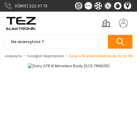
0(850) 222 37 73
Anasayfa
Fotoğraf Ekipmanları
Sony A7R III Mirrorless Body (ILCE‑7RM