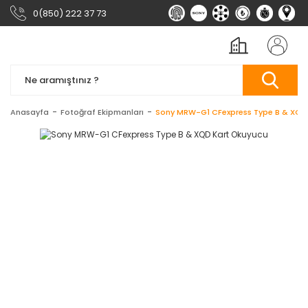
0(850) 222 37 73
Anasayfa
Fotoğraf Ekipmanları
Sony MRW-G1 CFexpress Type B & XQD