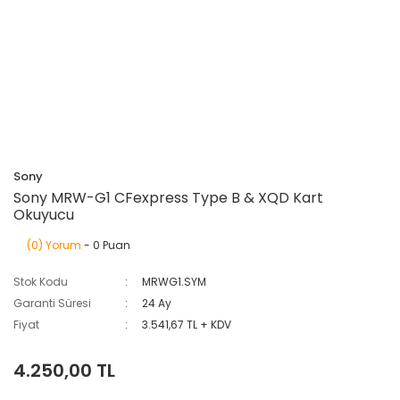
Sony
Sony MRW-G1 CFexpress Type B & XQD Kart
Okuyucu
(0) Yorum
- 0 Puan
Stok Kodu
MRWG1.SYM
Garanti Süresi
24 Ay
Fiyat
3.541,67 TL + KDV
4.250,00 TL