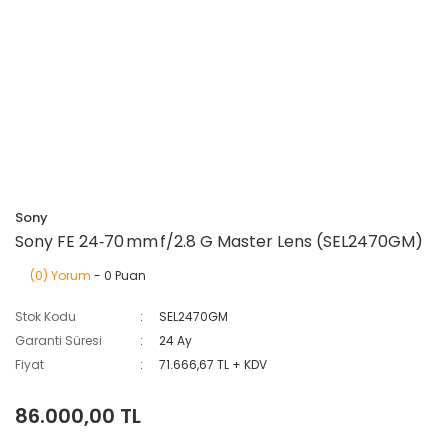
Sony
Sony FE 24‑70 mm f/2.8 G Master Lens (SEL2470GM)
(0) Yorum
- 0 Puan
Stok Kodu
SEL2470GM
Garanti Süresi
24 Ay
Fiyat
71.666,67 TL + KDV
86.000,00 TL